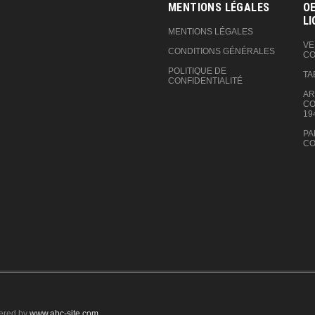
MENTIONS LÉGALES
OE
LI
MENTIONS LÉGALES
VE
CONDITIONS GÉNÉRALES
CO
POLITIQUE DE
TA
CONFIDENTIALITÉ
AR
CO
19
PA
CO
ered by
www.abc-site.com