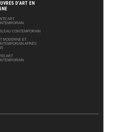
UVRES D'ART EN
GNE‎
NTE ART
NTEMPORAIN
BLEAU CONTEMPORAIN
T MODERNE ET
NTEMPORAIN APRÈS
45
RIS ART
NTEMPORAIN