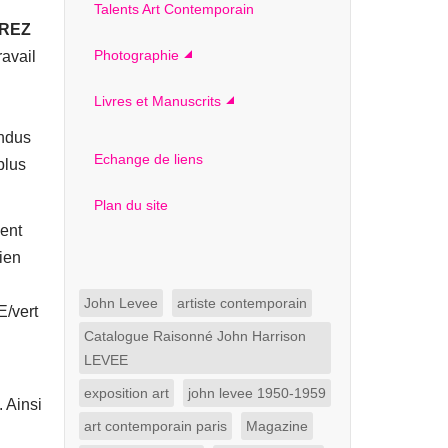
Talents Art Contemporain
AREZ
Photographie
ravail
Livres et Manuscrits
ondus
Echange de liens
plus
Plan du site
ment
bien
John Levee
artiste contemporain
E/vert
Catalogue Raisonné John Harrison
LEVEE
exposition art
john levee 1950-1959
 Ainsi
art contemporain paris
Magazine