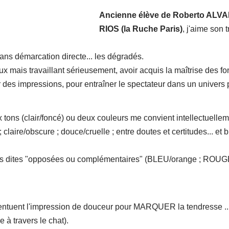
Ancienne élève de Roberto ALV
RIOS (la Ruche Paris)
, j'aime son t
sans démarcation directe... les dégradés.
x mais travaillant sérieusement, avoir acquis la maîtrise des f
r des impressions, pour entraîner le spectateur dans un univers 
x tons (clair/foncé) ou deux couleurs me convient intellectuelle
; claire/obscure ; douce/cruelle ; entre doutes et certitudes... et 
urs dites "opposées ou complémentaires" (BLEU/orange ; ROUG
ccentuent l'impression de douceur pour MARQUER la tendresse ...
e à travers le chat).