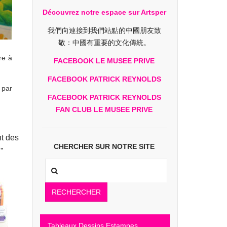
Découvrez notre espace sur Artsper
我們向連接到我們站點的中國朋友致
敬：中國有重要的文化傳統。
re à
FACEBOOK LE MUSEE PRIVE
FACEBOOK PATRICK REYNOLDS
 par
FACEBOOK PATRICK REYNOLDS
FAN CLUB LE MUSEE PRIVE
nt des
CHERCHER SUR NOTRE SITE
"
RECHERCHER
Tableaux Dessins Estampes