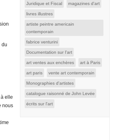
Juridique et Fiscal
magazines d'art
livres illustres
sion
artiste peintre americain
contemporain
fabrice venturini
e du
Documentation sur l'art
art ventes aux enchères
art à Paris
art paris
vente art contemporain
Monographies d'artistes
catalogue raisonné de John Levée
 à elle
écrits sur l'art
le nous
time