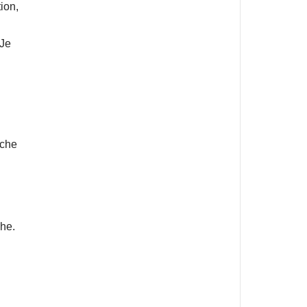
ion,
 Je
rche
che.