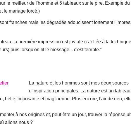
sur le meilleur de l'homme et 6 tableaux sur le pire. Exemple du
et le mariage forcé.)
s sont franches mais les dégradés adoucissent fortement l'impres
leau, la première impression est joviale (car liée à la techniqu
rs) puis lorsqu'on lit le message... c'est terrible."
La nature et les hommes sont mes deux sources
d'inspiration principales. La nature est un tableau
e, belle, imposante et magicienne. Plus encore, l'air de rien, el
nter à nos origines et, peut-être un jour, trouver la réponse ul
où allons nous ?"