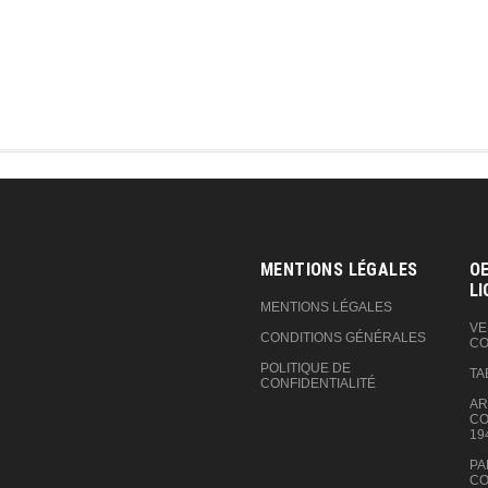
MENTIONS LÉGALES
OE
LI
MENTIONS LÉGALES
VE
CONDITIONS GÉNÉRALES
CO
POLITIQUE DE
TA
CONFIDENTIALITÉ
AR
CO
19
PA
CO