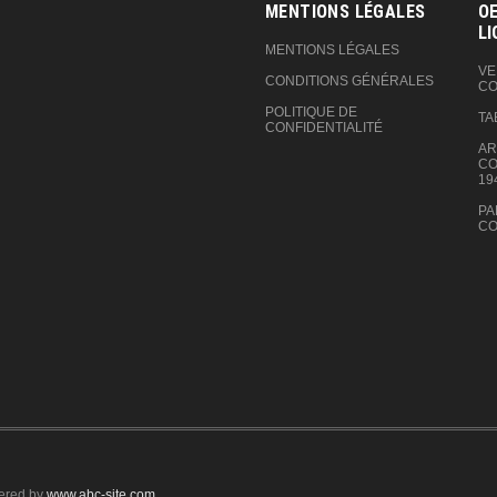
MENTIONS LÉGALES
OE
LI
MENTIONS LÉGALES
VE
CONDITIONS GÉNÉRALES
CO
POLITIQUE DE
TA
CONFIDENTIALITÉ
AR
CO
19
PA
CO
ered by
www.abc-site.com