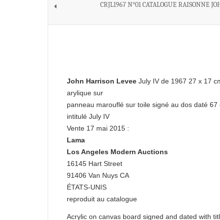
CRJL1967 N°01 CATALOGUE RAISONNE JO
John Harrison Levee
July IV de 1967 27 x 17 c
arylique sur
panneau marouflé sur toile signé au dos daté 67 
intitulé July IV
Vente 17 mai 2015 :
Lama
Los Angeles Modern Auctions
16145 Hart Street
91406 Van Nuys CA
ÉTATS-UNIS
reproduit au catalogue
Acrylic on canvas board signed and dated with titl