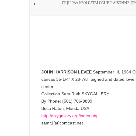
CRJL1964 N°01 CATALOGUE RAISONNE JO
JOHN HARRISON LEVEE
September III, 1964 Oi
canvas 36-1/4" X 28-7/8" Signed and dated lower
center
Collection Sam Ruth SKYGALLERY
By Phone: (561) 706-9899
Boca Raton, Florida USA
http://skygallery.org/index.php
samr1[at]comcast.net