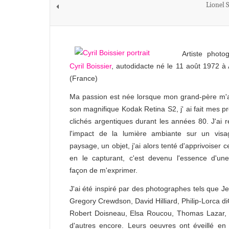
Lionel 
Artiste photo
Cyril Boissier
, autodidacte né le 11 août 1972 à
(France)
Ma passion est née lorsque mon grand-père m'a
son magnifique Kodak Retina S2, j' ai fait mes p
clichés argentiques durant les années 80. J'ai r
l'impact de la lumière ambiante sur un visa
paysage, un objet, j'ai alors tenté d'apprivoiser ce
en le capturant, c'est devenu l'essence d'un
façon de m'exprimer.
J'ai été inspiré par des photographes tels que Jef
Gregory Crewdson, David Hilliard, Philip-Lorca di
Robert Doisneau, Elsa Roucou, Thomas Lazar, 
d'autres encore. Leurs oeuvres ont éveillé en