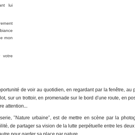
nt lui
.
rement
mbiance
mme mon
r votre
portunité de voir au quotidien, en regardant par la fenêtre, au 
ot, sur un trottoir, en promenade sur le bord d'une route, en po
 attention...
e serie, "Nature urbaine", est de mettre en scène par la photo
lité, de partager sa vision de la lutte perpétuelle entre les deux
autre pour garder sa place par nature...