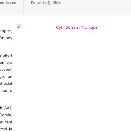
Sourisseau
Françoise Quillien
graphe,
 Antony
 offert
remiers
essenti
ge, un
t éclat
e autre
f Wall,
Corsia,
et tant
 moi la