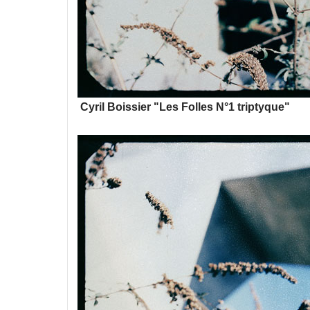
Cyril Boissier "Les Folles N°1 triptyque"