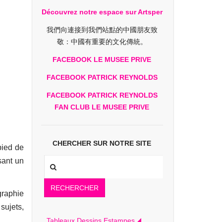
Découvrez notre espace sur Artsper
我們向連接到我們站點的中國朋友致
敬：中國有重要的文化傳統。
FACEBOOK LE MUSEE PRIVE
FACEBOOK PATRICK REYNOLDS
FACEBOOK PATRICK REYNOLDS
FAN CLUB LE MUSEE PRIVE
CHERCHER SUR NOTRE SITE
pied de
sant un
RECHERCHER
graphie
 sujets,
Tableaux Dessins Estampes