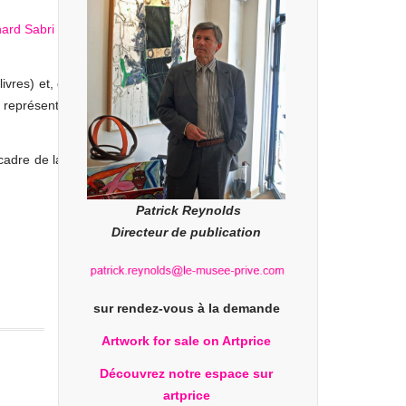
ivres) et, de mère suisse, il se met à
 représentatif de notre époque "High
cadre de la photo traditionnelle en lui
Patrick Reynolds
Directeur de publication
sur rendez-vous à la demande
Artwork for sale on Artprice
Découvrez notre espace sur
artprice