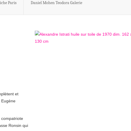
iche Paris
Daniel Mohen Teodora Galerie
plètent et
 » Eugène
r compatriote
passe Ronsin qui