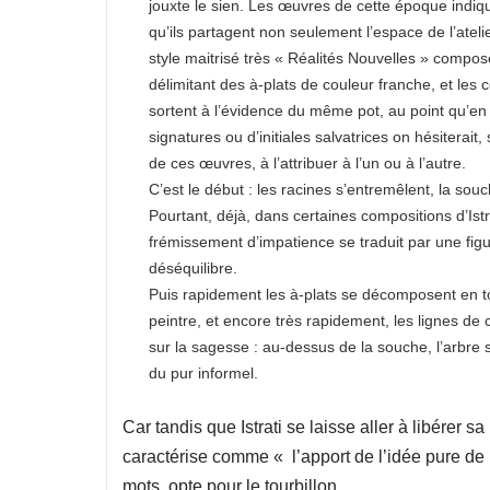
jouxte le sien. Les œuvres de cette époque indiq
qu’ils partagent non seulement l’espace de l’ateli
style maitrisé très « Réalités Nouvelles » compo
délimitant des à-plats de couleur franche, et le
sortent à l’évidence du même pot, au point qu’en
signatures ou d’initiales salvatrices on hésiterait, s
de ces œuvres, à l’attribuer à l’un ou à l’autre.
C’est le début : les racines s’entremêlent, la sou
Pourtant, déjà, dans certaines compositions d’Istr
frémissement d’impatience se traduit par une fig
déséquilibre.
Puis rapidement les à-plats se décomposent en to
peintre, et encore très rapidement, les lignes de
sur la sagesse : au-dessus de la souche, l’arbre se
du pur informel.
Car tandis que Istrati se laisse aller à libérer
caractérise comme « l’apport de l’idée pure de l
mots, opte pour le tourbillon.