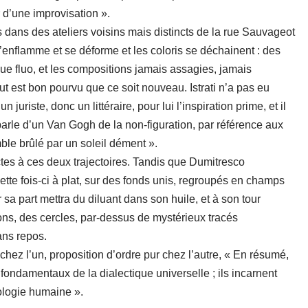
ur d’une improvisation ».
és dans des ateliers voisins mais distincts de la rue Sauvageot
 s’enflamme et se déforme et les coloris se déchainent : des
que fluo, et les compositions jamais assagies, jamais
t est bon pourvu que ce soit nouveau. Istrati n’a pas eu
 juriste, donc un littéraire, pour lui l’inspiration prime, et il
parle d’un Van Gogh de la non-figuration, par référence aux
le brûlé par un soleil dément ».
ctes à ces deux trajectoires. Tandis que Dumitresco
ette fois-ci à plat, sur des fonds unis, regroupés en champs
ur sa part mettra du diluant dans son huile, et à son tour
ns, des cercles, par-dessus de mystérieux tracés
ans repos.
hez l’un, proposition d’ordre pur chez l’autre, « En résumé,
 fondamentaux de la dialectique universelle ; ils incarnent
ologie humaine ».