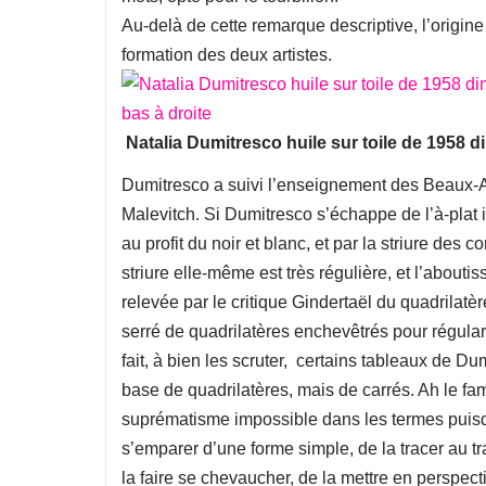
Au-delà de cette remarque descriptive, l’origin
formation des deux artistes.
Natalia Dumitresco huile sur toile de 1958 d
Dumitresco a suivi l’enseignement des Beaux-Ar
Malevitch. Si Dumitresco s’échappe de l’à-plat in
au profit du noir et blanc, et par la striure des 
striure elle-même est très régulière, et l’abou
relevée par le critique Gindertaël du quadrilatè
serré de quadrilatères enchevêtrés pour régulari
fait, à bien les scruter, certains tableaux de 
base de quadrilatères, mais de carrés. Ah le fam
suprématisme impossible dans les termes puis
s’emparer d’une forme simple, de la tracer au trai
la faire se chevaucher, de la mettre en perspecti