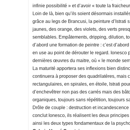
infinie possibilité » et d’avoir « toute la fraiche
Loin de là, bien qu’ils soient désormais install
grâce au legs de Brancusi, la peinture d’Istrati
jaunes, des orange, des violets, des verts pres
semblables. Empâtements, dripping, dilution, tou
d’abord une formation de peintre : c’est d’abord un
en use au point de dérouter le regard. Ionesco 
dernières œuvres du maitre, où « le monde semb
La maturité apportera ses inflexions bien distin
continuera à proposer des quadrilatères, mais c
rectangulaires, en spirales, en étoile, Istrati po
d’enchevêtrer non pas des carrés mais des bâto
organiques, toujours sans répétition, toujours s
Drôle de couple : destruction et incandescence c
conclut Ionesco, ils réalisent les deux principes
ainsi les deux types fondamentaux de la psych