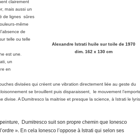
uent clairement
er, mais aussi un
sé de lignes sûres
s couleurs-même
 l’absence de
ur telle ou telle
Alexandre Istrati huile sur toile de 1970
dim. 162 x 130 cm
che est une.
ati, un
ure en
uches divisées qui créent une vibration directement liée au geste du
 cloisonnement se brouillent puis disparaissent, le mouvement l’emport
 divise. A Dumitresco la maitrise et presque la science, à Istrati le lyr
 sa peinture, Dumitresco suit son propre chemin que Ionesco
’ordre ». En cela Ionesco l’oppose à Istrati qui selon ses