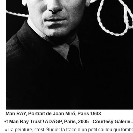
Man RAY, Portrait de Joan Miró, Paris 1933
© Man Ray Trust / ADAGP, Paris, 2005 - Courtesy Galerie
« La peinture, c’est étudier la trace d’un petit caillou qui tomb