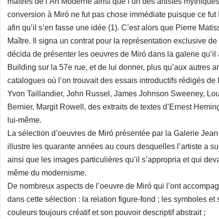
maîtres de l’Art Moderne ainsi que l’un des artistes mythique
conversion à Miró ne fut pas chose immédiate puisque ce fut Pi
afin qu’il s’en fasse une idée (1). C’est alors que Pierre Mat
Maître. Il signa un contrat pour la représentation exclusive 
décida de présenter les oeuvres de Miró dans la galerie qu’il
Building sur la 57e rue, et de lui donner, plus qu’aux autres a
catalogues où l’on trouvait des essais introductifs rédigés d
Yvon Taillandier, John Russel, James Johnson Sweeney, Lou
Bernier, Margit Rowell, des extraits de textes d’Ernest Hemin
lui-même.
La sélection d’oeuvres de Miró présentée par la Galerie Jea
illustre les quarante années au cours desquelles l’artiste a s
ainsi que les images particulières qu’il s’appropria et qui dev
même du modernisme.
De nombreux aspects de l’oeuvre de Miró qui l’ont accompagn
dans cette sélection : la relation figure-fond ; les symboles e
couleurs toujours créatif et son pouvoir descriptif abstrait ;