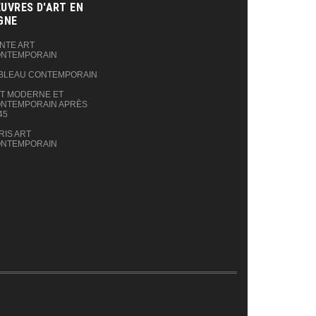
UVRES D'ART EN
GNE‎
NTE ART
NTEMPORAIN
BLEAU CONTEMPORAIN
T MODERNE ET
NTEMPORAIN APRÈS
45
RIS ART
NTEMPORAIN