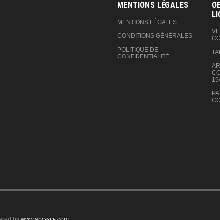
MENTIONS LÉGALES
OE
LI
MENTIONS LÉGALES
VE
CONDITIONS GÉNÉRALES
CO
POLITIQUE DE
TA
CONFIDENTIALITÉ
AR
CO
19
PA
CO
ered by
www.abc-site.com