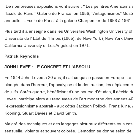
De nombreuses expositions vont suivre : ‘’ Les peintres Américains e
l’Ecole de Paris ‘’ Galerie de France en 1956, ‘’Antagonismes’’ Mus
annuelle ‘’L’Ecole de Paris’’ à la galerie Charpentier de 1958 à 1961.
Plus tard il a enseigné dans les Universités Washington University of
Université de l’ Etat de l'Illinois (1965), de New‑York ( New York Uni
California University of Los Angeles) en 1971.
Vente art contemporain
Patrick Reynolds
JOHN LEVEE : LE CONCRET ET L’ABSOLU
En 1944 John Levee a 20 ans, il sait ce qui se passe en Europe. Le 
plongée dans l’horreur, l’apocalypse et la destruction, les déplacemen
de juifs. Après-guerre, bénéficiant d’une bourse d’études, il décide 
Levee participe alors au renouveau de l’art moderne des années 40
l’expressionnisme abstrait - aux côtés Jackson Pollock, Franz Kline
Kooning, Stuart Davies et David Smith.
Malgré des techniques et des langages picturaux différents tous ces 
sensuelle, violente et souvent colorée. L’émotion se donne selon de