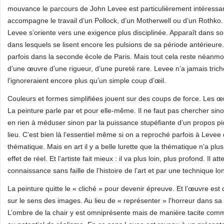
mouvance le parcours de John Levee est particulièrement intéressan
accompagne le travail d’un Pollock, d’un Motherwell ou d’un Rothko
Levee s’oriente vers une exigence plus disciplinée. Apparaît dans
dans lesquels se lisent encore les pulsions de sa période antérieure
parfois dans la seconde école de Paris. Mais tout cela reste néanmo
d’une œuvre d’une rigueur, d’une pureté rare. Levee n’a jamais triché 
l’ignoreraient encore plus qu’un simple coup d’œil.
Couleurs et formes simplifiées jouent sur des coups de force. Les œ
La peinture parle par et pour elle-même. Il ne faut pas chercher si
en rien à méduser sinon par la puissance stupéfiante d’un propos pic
lieu. C’est bien là l’essentiel même si on a reproché parfois à Leve
thématique. Mais en art il y a belle lurette que la thématique n’a plus 
effet de réel. Et l’artiste fait mieux : il va plus loin, plus profond. Il a
connaissance sans faille de l’histoire de l’art et par une technique 
La peinture quitte le « cliché » pour devenir épreuve. Et l’œuvre es
sur le sens des images. Au lieu de « représenter » l'horreur dans sa 
L’ombre de la chair y est omniprésente mais de manière tacite comme