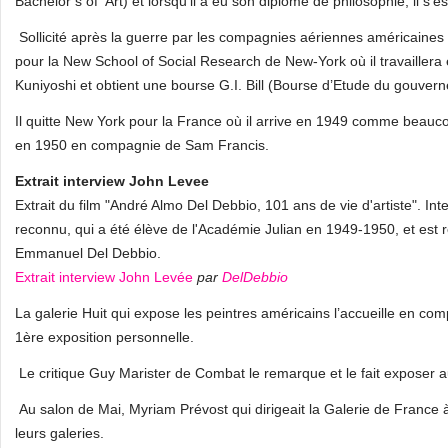
Bachelor’s of Art) et lorsqu’il a eu son diplôme de philosophie, il s‘e
Sollicité après la guerre par les compagnies aériennes américaines pour
pour la New School of Social Research de New‑York où il travailler
Kuniyoshi et obtient une bourse G.I. Bill (Bourse d’Etude du gouver
Il quitte New York pour la France où il arrive en 1949 comme beauco
en 1950 en compagnie de Sam Francis.
Extrait interview John Levee
Extrait du film "André Almo Del Debbio, 101 ans de vie d'artiste". I
reconnu, qui a été élève de l'Académie Julian en 1949-1950, et est r
Emmanuel Del Debbio.
Extrait interview John Levée
par
DelDebbio
La galerie Huit qui expose les peintres américains l’accueille en co
1ère exposition personnelle.
Le critique Guy Marister de Combat le remarque et le fait exposer a
Au salon de Mai, Myriam Prévost qui dirigeait la Galerie de France 
leurs galeries.