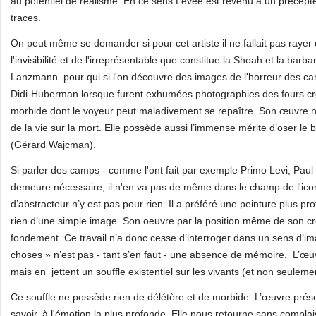
au potentiel de réalisme. En ce sens Levee est revenu à un précept
traces.
On peut même se demander si pour cet artiste il ne fallait pas raye
l'invisibilité et de l'irreprésentable que constitue la Shoah et la bar
Lanzmann pour qui si l'on découvre des images de l'horreur des camp
Didi-Huberman lorsque furent exhumées photographies des fours cré
morbide dont le voyeur peut maladivement se repaître. Son œuvre n’a r
de la vie sur la mort. Elle possède aussi l’immense mérite d’oser l
(Gérard Wajcman).
Si parler des camps - comme l'ont fait par exemple Primo Levi, Paul
demeure nécessaire, il n'en va pas de même dans le champ de l'icono
d’abstracteur n’y est pas pour rien. Il a préféré une peinture plus pr
rien d’une simple image. Son oeuvre par la position même de son cré
fondement. Ce travail n’a donc cesse d’interroger dans un sens d’im
choses » n’est pas - tant s’en faut - une absence de mémoire. L’œuvr
mais en jettent un souffle existentiel sur les vivants (et non seulemen
Ce souffle ne possède rien de délétère et de morbide. L’œuvre prés
savoir, à l'émotion la plus profonde. Elle nous retourne sans compla