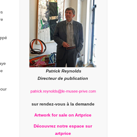
es
re
oppé
baye
de
Patrick Reynolds
Directeur de publication
pour
sur rendez-vous à la demande
Artwork for sale on Artprice
Découvrez notre espace sur
artprice