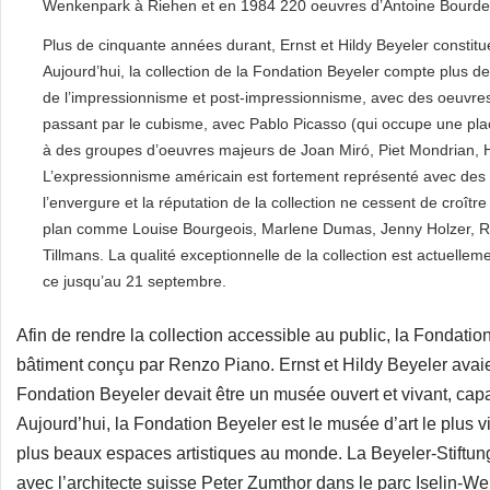
Wenkenpark à Riehen et en 1984 220 oeuvres d’Antoine Bourdel
Plus de cinquante années durant, Ernst et Hildy Beyeler constitu
Aujourd’hui, la collection de la Fondation Beyeler compte plus d
de l’impressionnisme et post-impressionnisme, avec des oeuvr
passant par le cubisme, avec Pablo Picasso (qui occupe une plac
à des groupes d’oeuvres majeurs de Joan Miró, Piet Mondrian, He
L’expressionnisme américain est fortement représenté avec de
l’envergure et la réputation de la collection ne cessent de croîtr
plan comme Louise Bourgeois, Marlene Dumas, Jenny Holzer, Ro
Tillmans. La qualité exceptionnelle de la collection est actuelle
ce jusqu’au 21 septembre.
Afin de rendre la collection accessible au public, la Fondat
bâtiment conçu par Renzo Piano. Ernst et Hildy Beyeler avaie
Fondation Beyeler devait être un musée ouvert et vivant, capa
Aujourd’hui, la Fondation Beyeler est le musée d’art le plus 
plus beaux espaces artistiques au monde. La Beyeler-Stiftung
avec l’architecte suisse Peter Zumthor dans le parc Iselin-We