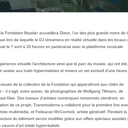
la Fondation Beyeler accueillera Dixon, l’un des plus grands noms de l
e lors de laquelle le DJ streamera en réalité virtuelle dans les locaux
usé le 7 avril à 20 heures en partenariat avec la plateforme musicale
rience virtuelle l’architecture ainsi que le parc du musée, qui ont été,
un avatar aux traits hyperréalistes et mixera un set exclusif d’une heure.
ssues de la collection de la Fondation qui apparaîtront aux côtés de
et – il s’agit, entre autres, de photographies de Wolfgang Tillmans, de
Paul Klee. Des travaux d’artistes numériques renommés viendront, en
isation de ce projet, Transmoderna a collaboré pour la première fois ave
rtiste multimédia, et Feileacan McCormick, artiste génératif. Pendant la
itecture du bâtiment seront modifiés grâce aux effets spéciaux assistés
e oeuvre d’art totale hyperréaliste.