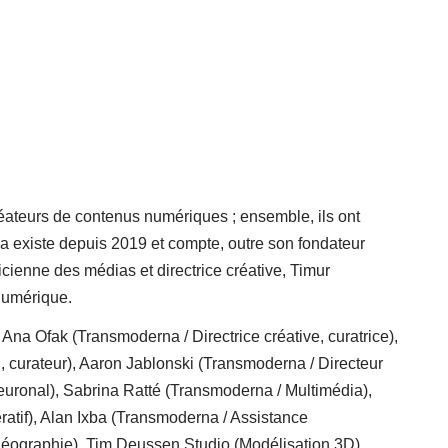
créateurs de contenus numériques ; ensemble, ils ont
na existe depuis 2019 et compte, outre son fondateur
icienne des médias et directrice créative, Timur
 numérique.
Ana Ofak (Transmoderna / Directrice créative, curatrice),
, curateur), Aaron Jablonski (Transmoderna / Directeur
euronal), Sabrina Ratté (Transmoderna / Multimédia),
atif), Alan Ixba (Transmoderna / Assistance
déographie), Tim Deussen Studio (Modélisation 3D),