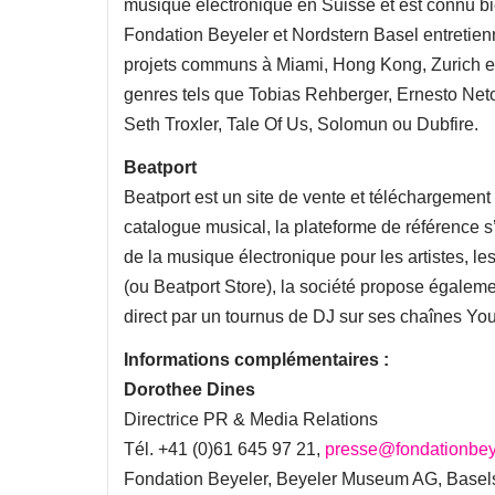
musique électronique en Suisse et est connu bi
Fondation Beyeler et Nordstern Basel entretienne
projets communs à Miami, Hong Kong, Zurich et 
genres tels que Tobias Rehberger, Ernesto Neto,
Seth Troxler, Tale Of Us, Solomun ou Dubfire.
Beatport
Beatport est un site de vente et téléchargemen
catalogue musical, la plateforme de référence 
de la musique électronique pour les artistes, l
(ou Beatport Store), la société propose égal
direct par un tournus de DJ sur ses chaînes Yo
Informations complémentaires :
Dorothee Dines
Directrice PR & Media Relations
Tél. +41 (0)61 645 97 21,
presse@fondationbey
Fondation Beyeler, Beyeler Museum AG, Basel