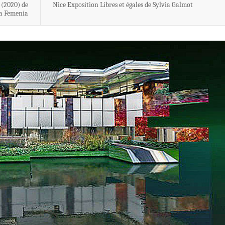
 (2020) de
Nice Exposition Libres et égales de Sylvia Galmot
a Femenía