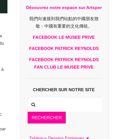
Découvrez notre espace sur Artsper
我們向連接到我們站點的中國朋友致
敬：中國有重要的文化傳統。
a
FACEBOOK LE MUSEE PRIVE
 du
FACEBOOK PATRICK REYNOLDS
FACEBOOK PATRICK REYNOLDS
FAN CLUB LE MUSEE PRIVE
 à
CHERCHER SUR NOTRE SITE
c
RECHERCHER
 par
Tableaux Dessins Estampes