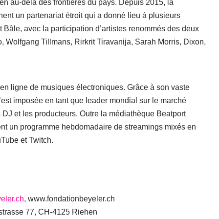
en au-delà des frontières du pays. Depuis 2015, la
nt un partenariat étroit qui a donné lieu à plusieurs
Bâle, avec la participation d’artistes renommés des deux
 Wolfgang Tillmans, Rirkrit Tiravanija, Sarah Morris, Dixon,
t en ligne de musiques électroniques. Grâce à son vaste
s’est imposée en tant que leader mondial sur le marché
es DJ et les producteurs. Outre la médiathèque Beatport
ement un programme hebdomadaire de streamings mixés en
uTube et Twitch.
eler.ch
, www.fondationbeyeler.ch
strasse 77, CH-4125 Riehen