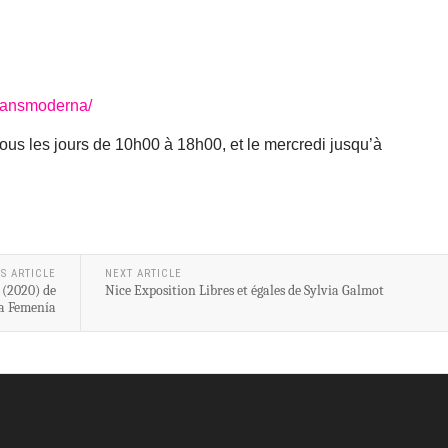
ransmoderna/
tous les jours de 10h00 à 18h00, et le mercredi jusqu’à
S ARTICLE
NEXT ARTICLE
 (2020) de
Nice Exposition Libres et égales de Sylvia Galmot
a Femenía