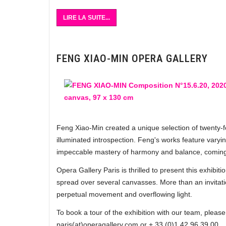
LIRE LA SUITE...
FENG XIAO-MIN OPERA GALLERY
Feng Xiao-Min created a unique selection of twenty-f
illuminated introspection. Feng's works feature varyin
impeccable mastery of harmony and balance, coming f
Opera Gallery Paris is thrilled to present this exhibitio
spread over several canvasses. More than an invitati
perpetual movement and overflowing light.
To book a tour of the exhibition with our team, please
paris(at)operagallery.com or + 33 (0)1 42 96 39 00