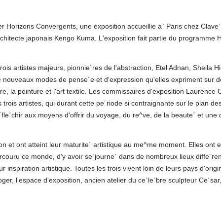
er Horizons Convergents, une exposition accueillie a` Paris chez Clave
architecte japonais Kengo Kuma. L'exposition fait partie du programme H
is artistes majeurs, pionnie`res de l'abstraction, Etel Adnan, Sheila Hi
de nouveaux modes de pense´e et d'expression qu'elles expriment sur d
re, la peinture et l'art textile. Les commissaires d'exposition Laurence 
trois artistes, qui durant cette pe´riode si contraignante sur le plan des
fle´chir aux moyens d'offrir du voyage, du re^ve, de la beaute´ et une
on et ont atteint leur maturite´ artistique au me^me moment. Elles ont 
ouru ce monde, d'y avoir se´journe´ dans de nombreux lieux diffe´ren
r inspiration artistique. Toutes les trois vivent loin de leurs pays d'origi
ger, l'espace d'exposition, ancien atelier du ce´le`bre sculpteur Ce´sar, 