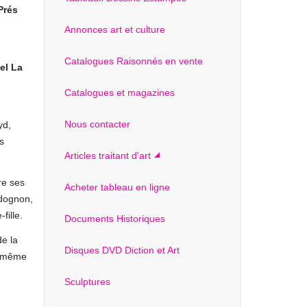
Prés
Annonces art et culture
Catalogues Raisonnés en vente
el La
Catalogues et magazines
Nous contacter
yd,
s
Articles traitant d'art
re ses
Acheter tableau en ligne
udognon,
fille.
Documents Historiques
de la
Disques DVD Diction et Art
ui-même
Sculptures