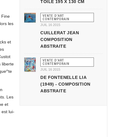
TOILE 195 X 130 CM
´ Fine
VENTE D'ART
CONTEMPORAIN
ors les
JUIL 16 2015
CUILLERAT JEAN
COMPOSITION
cks et
ABSTRAITE
es
Custot
VENTE D'ART
 liberte
CONTEMPORAIN
JUIL 16 2015
 que^te
DE FONTENELLE LIA
(1949) - COMPOSITION
en
ABSTRAITE
ts. Les
ne et
est lui-