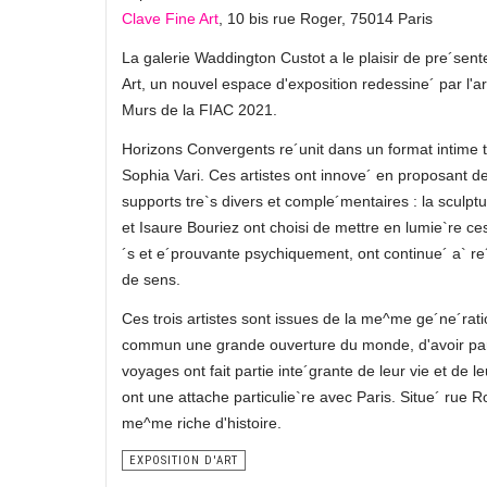
Clave Fine Art
, 10 bis rue Roger, 75014 Paris
La galerie Waddington Custot a le plaisir de pre´sent
Art, un nouvel espace d'exposition redessine´ par l'
Murs de la FIAC 2021.
Horizons Convergents re´unit dans un format intime tro
Sophia Vari. Ces artistes ont innove´ en proposant 
supports tre`s divers et comple´mentaires : la sculptu
et Isaure Bouriez ont choisi de mettre en lumie`re ces 
´s et e´prouvante psychiquement, ont continue´ a` re´
de sens.
Ces trois artistes sont issues de la me^me ge´ne´rati
commun une grande ouverture du monde, d'avoir parc
voyages ont fait partie inte´grante de leur vie et de leu
ont une attache particulie`re avec Paris. Situe´ rue Ro
me^me riche d'histoire.
EXPOSITION D'ART