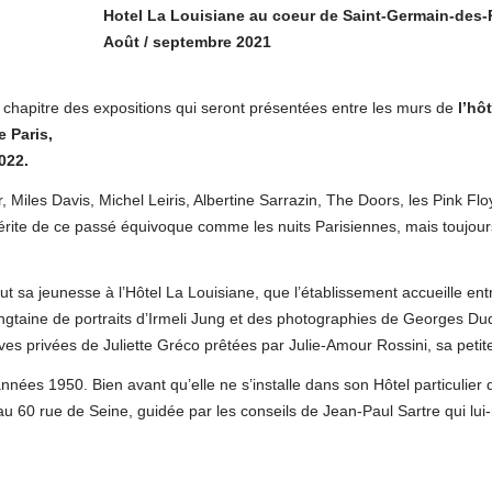
Hotel La Louisiane au coeur de Saint-Germain-des-
Août / septembre 2021
r chapitre des expositions qui seront présentées entre les murs de
l’hôt
 Paris,
022.
 Miles Davis, Michel Leiris, Albertine Sarrazin, The Doors, les Pink Flo
érite de ce passé équivoque comme les nuits Parisiennes, mais toujour
t sa jeunesse à l’Hôtel La Louisiane, que l’établissement accueille ent
 vingtaine de portraits d’Irmeli Jung et des photographies de Georges D
ves privées de Juliette Gréco prêtées par Julie-Amour Rossini, sa petite-
ées 1950. Bien avant qu’elle ne s’installe dans son Hôtel particulier 
au 60 rue de Seine, guidée par les conseils de Jean-Paul Sartre qui l