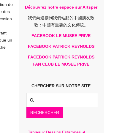
tion de
Découvrez notre espace sur Artsper
re des
我們向連接到我們站點的中國朋友致
ccasion
敬：中國有重要的文化傳統。
rant
FACEBOOK LE MUSEE PRIVE
ique un
FACEBOOK PATRICK REYNOLDS
iche
FACEBOOK PATRICK REYNOLDS
FAN CLUB LE MUSEE PRIVE
CHERCHER SUR NOTRE SITE
RECHERCHER
Tableaux Dessins Estampes