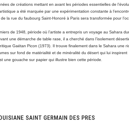
nées de créations mettant en avant les périodes essentielles de l’évolu
ue artistique a été marquée par une expérimentation constante à l’encont
2 de la rue du faubourg Saint-Honoré à Paris sera transformée pour l’o
lmiers de 1948, période où l’artiste a entrepris un voyage au Sahara du
Suivant une démarche de table rase, il a cherché dans l’isolement désert
 critique Gaétan Picon (1973). Il trouve finalement dans le Sahara une r
mes sur fond de matérialité et de minéralité du désert qui lui inspirent
est une gouache sur papier qui illustre bien cette période.
OUISIANE SAINT GERMAIN DES PRES