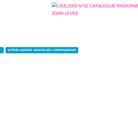
E
artiste peintre americain contemporain