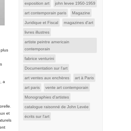
exposition art
john levee 1950-1959
art contemporain paris
Magazine
Juridique et Fiscal
magazines d'art
livres illustres
artiste peintre americain
contemporain
 plus
fabrice venturini
ns
Documentation sur l'art
art ventes aux enchères
art à Paris
, a
art paris
vente art contemporain
Monographies d'artistes
orelle.
catalogue raisonné de John Levée
aux et
écrits sur l'art
aturels
ent