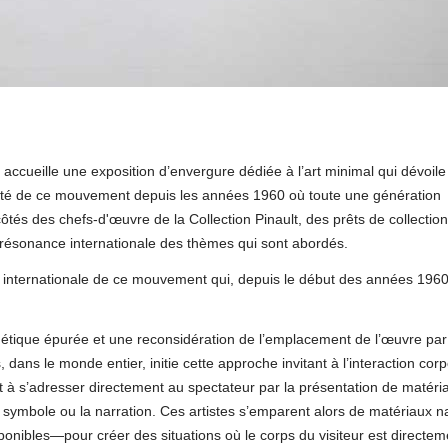
ccueille une exposition d’envergure dédiée à l’art minimal qui dévoile
rsité de ce mouvement depuis les années 1960 où toute une génération
 côtés des chefs-d'œuvre de la Collection Pinault, des prêts de collectio
a résonance internationale des thèmes qui sont abordés.
 et internationale de ce mouvement qui, depuis le début des années 1960
tique épurée et une reconsidération de l’emplacement de l’œuvre par
 dans le monde entier, initie cette approche invitant à l’interaction corp
ait à s’adresser directement au spectateur par la présentation de matéri
le symbole ou la narration. Ces artistes s’emparent alors de matériaux n
sponibles—pour créer des situations où le corps du visiteur est directem