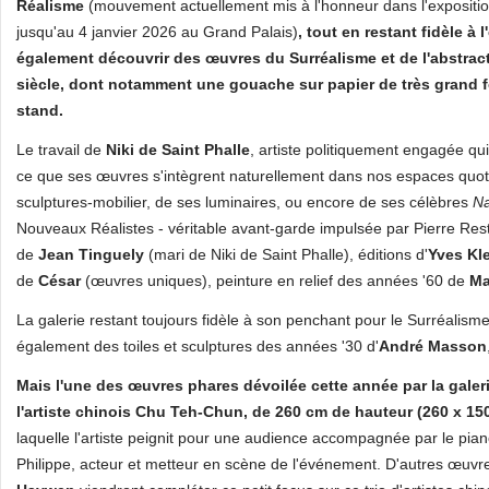
Réalisme
(mouvement actuellement mis à l'honneur dans l'expositi
jusqu'au 4 janvier 2026 au Grand Palais)
, tout en restant fidèle à 
également découvrir des œuvres du Surréalisme et de l'abstract
siècle, dont notamment une gouache sur papier de très grand 
stand.
Le travail de
Niki de Saint Phalle
, artiste politiquement engagée qui
ce que ses œuvres s'intègrent naturellement dans nos espaces quotid
sculptures-mobilier, de ses luminaires, ou encore de ses célèbres
N
Nouveaux Réalistes - véritable avant-garde impulsée par Pierre R
de
Jean Tinguely
(mari de Niki de Saint Phalle), éditions d'
Yves Kl
de
César
(œuvres uniques), peinture en relief des années '60 de
Ma
La galerie restant toujours fidèle à son penchant pour le Surréalism
également des toiles et sculptures des années '30 d'
André Masson
Mais l'une des œuvres phares dévoilée cette année par la galer
l'artiste chinois Chu Teh-Chun, de 260 cm de hauteur (260 x 1
laquelle l'artiste peignit pour une audience accompagnée par le piano
Philippe, acteur et metteur en scène de l'événement. D'autres œuv