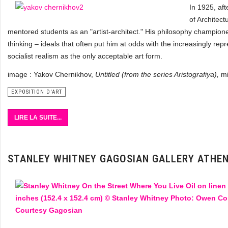
In 1925, af
of Architec
mentored students as an "artist-architect." His philosophy champio
thinking – ideals that often put him at odds with the increasingly repr
socialist realism as the only acceptable art form.
image : Yakov Chernikhov,
Untitled (from the series Aristografiya),
mi
EXPOSITION D'ART
LIRE LA SUITE...
STANLEY WHITNEY GAGOSIAN GALLERY ATHE