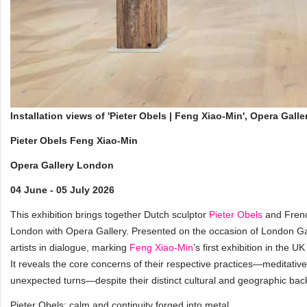
Installation views of 'Pieter Obels | Feng Xiao-Min', Opera Ga
Pieter Obels Feng Xiao-Min
Opera Gallery London
04 June - 05 July 2026
This exhibition brings together Dutch sculptor
Pieter Obels
and Frenc
London with Opera Gallery. Presented on the occasion of London G
artists in dialogue, marking
Feng Xiao-Min
’s first exhibition in the 
It reveals the core concerns of their respective practices—meditati
unexpected turns—despite their distinct cultural and geographic ba
Pieter Obels: calm and continuity forged into metal