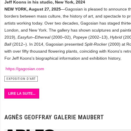
Jeff Koons in his studio, New York, 2024
NEW YORK, August 27, 2025
—Gagosian is pleased to announce tha
borders between mass culture, the history of art, and spectacle to p
artists working today. Over two decades, Gagosian has staged thirte
London, and New York. The gallery has shown sculptures and paintin
2019),
Easyfun–Ethereal
(2000–02),
Popeye
(2002–13),
Hybrid
(20
Ball
(2012–). In 2014, Gagosian presented
Split-Rocker
(2000) at Ro
with over fifty thousand flowering plants, coinciding with Koons's r
For Jeff Koons's biographical information and exhibition history,
https://gagosian.com
EXPOSITION D'ART
LIRE LA SUITE...
AGNÈS GEOFFRAY GALERIE MAUBERT