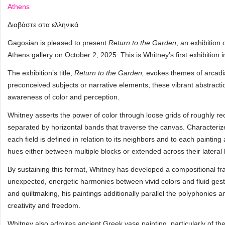
Athens
Διαβάστε στα ελληνικά
Gagosian is pleased to present
Return to the Garden
, an exhibition
Athens gallery on October 2, 2025. This is Whitney’s first exhibition
The exhibition’s title,
Return to the Garden,
evokes themes of arcadi
preconceived subjects or narrative elements, these vibrant abstracti
awareness of color and perception.
Whitney asserts the power of color through loose grids of roughly re
separated by horizontal bands that traverse the canvas. Characteriz
each field is defined in relation to its neighbors and to each painti
hues either between multiple blocks or extended across their lateral
By sustaining this format, Whitney has developed a compositional fr
unexpected, energetic harmonies between vivid colors and fluid gestu
and quiltmaking, his paintings additionally parallel the polyphonies 
creativity and freedom.
Whitney also admires ancient Greek vase painting, particularly of t