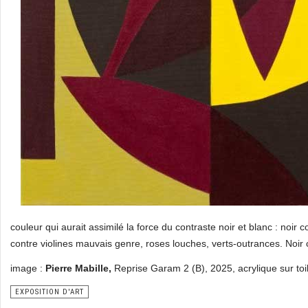
couleur qui aurait assimilé la force du contraste noir et blanc : noir
contre violines mauvais genre, roses louches, verts-outrances. Noir 
image :
Pierre Mabille,
Reprise Garam 2 (B), 2025, acrylique sur toi
EXPOSITION D'ART