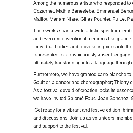
Among the numerous artists who responded to ou
Cozannet, Mathis Benestebe, Emmanuel Bérange
Maillot, Mariam Niare, Gilles Pourtier, Fu Le, P
Their works span a wide artistic spectrum, embra
and even unconventional mediums like granite,
individual bodies and provoke inquiries into th
represented, or conspicuously absent, engage in 
ultimately transforming into a language throug
Furthermore, we have granted carte blanche to
Gaultier, a dancer and choreographer; Thierry
As a festival devoid of creation lacks its essenc
we have invited Salomé Fauc, Jean Sanchez, Go
Get ready for a vibrant and festive edition, br
and discussions. Join us as volunteers, members
and support to the festival.