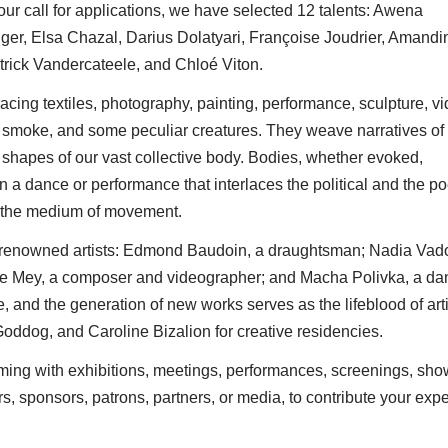
r call for applications, we have selected 12 talents: Awena
r, Elsa Chazal, Darius Dolatyari, Françoise Joudrier, Amandi
atrick Vandercateele, and Chloé Viton.
cing textiles, photography, painting, performance, sculpture, vi
 smoke, and some peculiar creatures. They weave narratives of
e shapes of our vast collective body. Bodies, whether evoked,
a dance or performance that interlaces the political and the poe
h the medium of movement.
 renowned artists: Edmond Baudoin, a draughtsman; Nadia Vado
 de Mey, a composer and videographer; and Macha Polivka, a da
e, and the generation of new works serves as the lifeblood of arti
ddog, and Caroline Bizalion for creative residencies.
imming with exhibitions, meetings, performances, screenings, sho
, sponsors, patrons, partners, or media, to contribute your expe