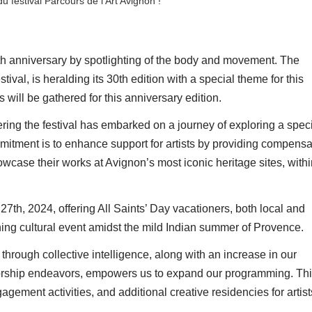
du festival Parcours de l’Art Avignon !
0th anniversary by spotlighting of the body and movement. The
ival, is heralding its 30th edition with a special theme for this
will be gathered for this anniversary edition.
ering the festival has embarked on a journey of exploring a speci
mitment is to enhance support for artists by providing compensa
wcase their works at Avignon’s most iconic heritage sites, withi
 27th, 2024, offering All Saints’ Day vacationers, both local and
iching cultural event amidst the mild Indian summer of Provence.
hrough collective intelligence, along with an increase in our
sorship endeavors, empowers us to expand our programming. Th
agement activities, and additional creative residencies for artist