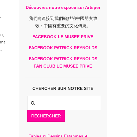
Découvrez notre espace sur Artsper
,
我們向連接到我們站點的中國朋友致
敬：中國有重要的文化傳統。
éo,
FACEBOOK LE MUSEE PRIVE
ent
FACEBOOK PATRICK REYNOLDS
,
FACEBOOK PATRICK REYNOLDS
FAN CLUB LE MUSEE PRIVE
-
CHERCHER SUR NOTRE SITE
RECHERCHER
Tableaux Dessins Estampes