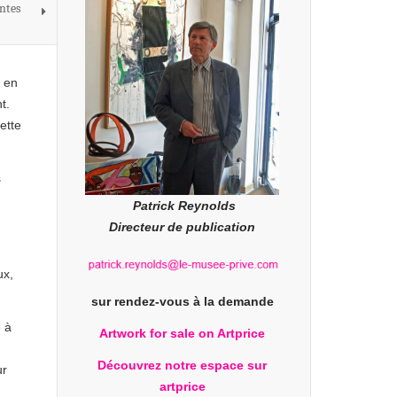
ntes
s en
t.
ette
s
Patrick Reynolds
Directeur de publication
ux,
sur rendez-vous à la demande
e à
Artwork for sale on Artprice
d
Découvrez notre espace sur
ur
artprice