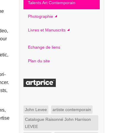
Talents Art Contemporain
ne
Photographie
Livres et Manuscrits
deo,
 our
Echange de liens
tic,
Plan du site
ri-
ncer.
sts,
John Levee
artiste contemporain
ws,
rtise
Catalogue Raisonné John Harrison
LEVEE