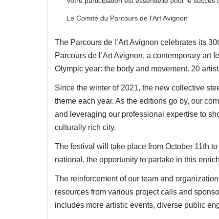
Votre participation est essentielle pour le succès 
Le Comité du Parcours de l’Art Avignon
The Parcours de l’Art Avignon celebrates its 3
Parcours de l’Art Avignon, a contemporary art fest
Olympic year: the body and movement. 20 artists 
Since the winter of 2021, the new collective ste
theme each year. As the editions go by, our com
and leveraging our professional expertise to sho
culturally rich city.
The festival will take place from October 11th to
national, the opportunity to partake in this enr
The reinforcement of our team and organization t
resources from various project calls and spon
includes more artistic events, diverse public eng