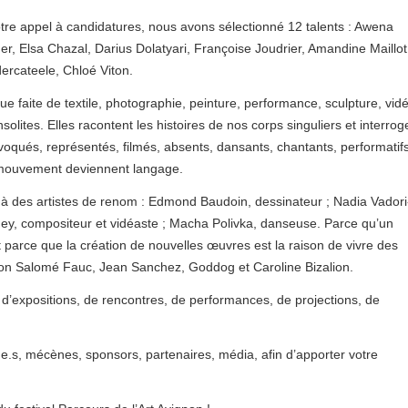
tre appel à candidatures, nous avons sélectionné 12 talents : Awena
Elsa Chazal, Darius Dolatyari, Françoise Joudrier, Amandine Maillot
dercateele, Chloé Viton.
e faite de textile, photographie, peinture, performance, sculpture, vid
olites. Elles racontent les histoires de nos corps singuliers et interrog
évoqués, représentés, filmés, absents, dansants, chantants, performatifs
u mouvement deviennent langage.
à des artistes de renom : Edmond Baudoin, dessinateur ; Nadia Vadori
Mey, compositeur et vidéaste ; Macha Polivka, danseuse. Parce qu’un
et parce que la création de nouvelles œuvres est la raison de vivre des
tion Salomé Fauc, Jean Sanchez, Goddog et Caroline Bizalion.
e d’expositions, de rencontres, de performances, de projections, de
.s, mécènes, sponsors, partenaires, média, afin d’apporter votre