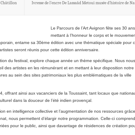
 Châtillon
Ivresse de l'encre De Lassaâd Metoui musée d'histoire de Na
Le Parcours de l’Art Avignon fête ses 30 an
mettant à l’honneur le corps et le mouvemen
temporain, entame sa 30ème édition avec une thématique spéciale pour c
tistes seront réunis pour cette édition anniversaire.
rection du festival, explore chaque année un thème spécifique. Nous nou
eil des artistes en les rémunérant et en mettant à leur disposition notre
vres au sein des sites patrimoniaux les plus emblématiques de la ville
, offrant ainsi aux vacanciers de la Toussaint, tant locaux que nationa
culturel dans la douceur de l’été indien provençal.
ion en intelligence collective et l’augmentation de nos ressources grâc
énat, nous permettent d’élargir notre programmation. Celle-ci compren
riées pour le public, ainsi que davantage de résidences de création po