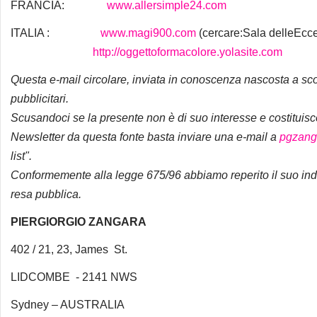
FRANCIA:
www.allersimple24.com
ITALIA :
www.magi900.com
(cercare:Sala delleEcc
http://oggettoformacolore.yolasite.com
Questa e-mail circolare, inviata in conoscenza nascosta a sco
pubblicitari.
Scusandoci se la presente non è di suo interesse e costituisc
Newsletter da questa fonte basta inviare una e-mail a
pgzang
list".
Conformemente alla legge 675/96 abbiamo reperito il suo indi
resa pubblica.
PIERGIORGIO ZANGARA
402 / 21, 23, James St.
LIDCOMBE - 2141 NWS
Sydney – AUSTRALIA