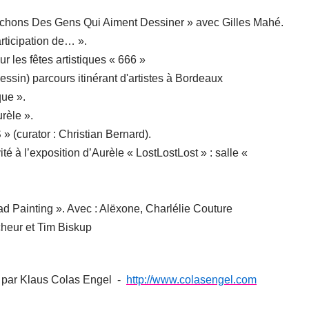
chons Des Gens Qui Aiment Dessiner » avec Gilles Mahé.
rticipation de… ».
r les fêtes artistiques « 666 »
in) parcours itinérant d'artistes à Bordeaux
que ».
rèle ».
curator : Christian Bernard).
té à l’exposition d’Aurèle « LostLostLost » : salle «
d Painting ». Avec : Alëxone, Charlélie Couture
heur et Tim Biskup
par Klaus Colas Engel -
http://www.colasengel.com