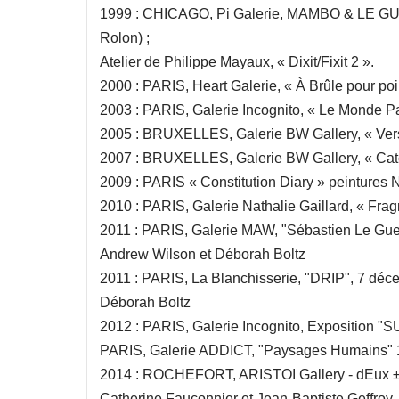
1999 : CHICAGO, Pi Galerie, MAMBO & LE GUEN «
Rolon) ;
Atelier de Philippe Mayaux, « Dixit/Fixit 2 ».
2000 : PARIS, Heart Galerie, « À Brûle pour po
2003 : PARIS, Galerie Incognito, « Le Monde P
2005 : BRUXELLES, Galerie BW Gallery, « Ver
2007 : BRUXELLES, Galerie BW Gallery, « Cat
2009 : PARIS « Constitution Diary » peintures 
2010 : PARIS, Galerie Nathalie Gaillard, « Fra
2011 : PARIS, Galerie MAW, "Sébastien Le Guen
Andrew Wilson et Déborah Boltz
2011 : PARIS, La Blanchisserie, "DRIP", 7 déce
Déborah Boltz
2012 : PARIS, Galerie Incognito, Expositi
PARIS, Galerie ADDICT, "Paysages Humains" 1
2014 : ROCHEFORT, ARISTOI Gallery - dEux ±, "
Catherine Fauconnier et Jean-Baptiste Geffroy