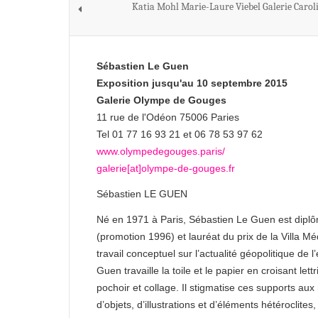
Katia Mohl Marie-Laure Viebel Galerie Carol
Sébastien Le Guen
Exposition jusqu'au 10 septembre 2015
Galerie Olympe de Gouges
11 rue de l'Odéon 75006 Paries
Tel 01 77 16 93 21 et 06 78 53 97 62
www.olympedegouges.paris/
galerie[at]olympe-de-gouges.fr
Sébastien LE GUEN
Né en 1971 à Paris, Sébastien Le Guen est diplôm
(promotion 1996) et lauréat du prix de la Villa M
travail conceptuel sur l’actualité géopolitique d
Guen travaille la toile et le papier en croisant le
pochoir et collage. Il stigmatise ces supports au
d’objets, d’illustrations et d’éléments hétéroclite