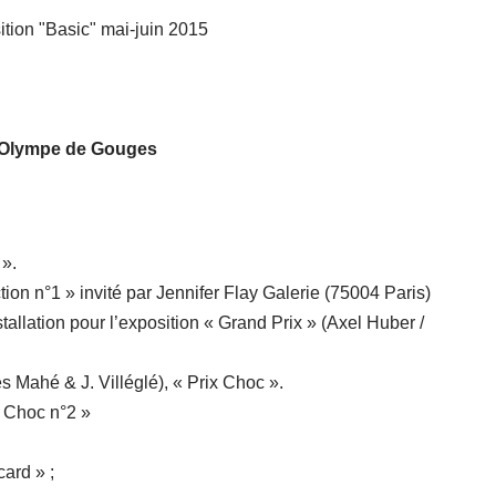
ion "Basic" mai-juin 2015
e Olympe de Gouges
 ».
ction n°1 » invité par Jennifer Flay Galerie (75004 Paris)
llation pour l’exposition « Grand Prix » (Axel Huber /
s Mahé & J. Villéglé), « Prix Choc ».
x Choc n°2 »
ard » ;