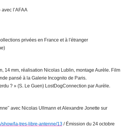
 » avec l’AFAA
llections privées en France et à l'étranger
ue)
, 14 mm, réalisation Nicolas Lublin, montage Aurèle. Film
nde pansé à la Galerie Incognito de Paris.
perdu ? » (S. Le Guen) LostDogConnection par Aurèle.
tenne" avec Nicolas Ullmann et Alexandre Jonette sur
s/show/la-tres-libre-antenne/13
/ Émission du 24 octobre