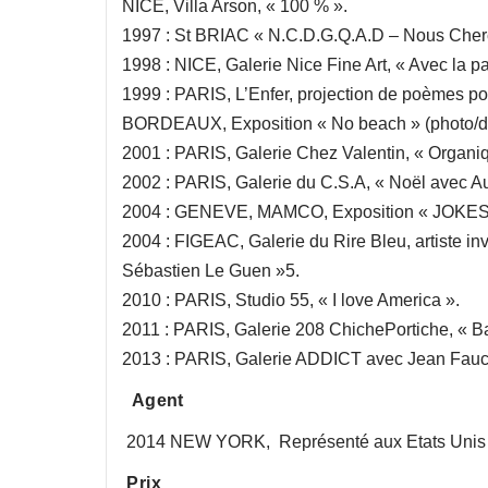
NICE, Villa Arson, « 100 % ».
1997 : St BRIAC « N.C.D.G.Q.A.D – Nous Cher
1998 : NICE, Galerie Nice Fine Art, « Avec la pa
1999 : PARIS, L’Enfer, projection de poèmes pou
BORDEAUX, Exposition « No beach » (photo/dess
2001 : PARIS, Galerie Chez Valentin, « Organi
2002 : PARIS, Galerie du C.S.A, « Noël avec Au
2004 : GENEVE, MAMCO, Exposition « JOKES » (
2004 : FIGEAC, Galerie du Rire Bleu, artiste invi
Sébastien Le Guen »5.
2010 : PARIS, Studio 55, « I love America ».
2011 : PARIS, Galerie 208 ChichePortiche, « Ba
2013 : PARIS, Galerie ADDICT avec Jean Fauc
Agent
2014 NEW YORK, Représenté aux Etats Unis 
Prix