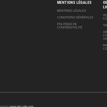
MENTIONS LÉGALES
OE
LI
MENTIONS LÉGALES
VE
CONDITIONS GÉNÉRALES
CO
POLITIQUE DE
TA
CONFIDENTIALITÉ
AR
CO
19
PA
CO
ered by
www.abc-site.com