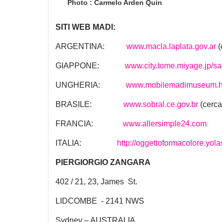
Photo : Carmelo Arden Quin
SITI WEB MADI:
ARGENTINA:
www.macla.laplata.gov.ar
(
GIAPPONE:
www.city.tome.miyage.jp/sat
UNGHERIA:
www.mobilemadimuseum.
BRASILE:
www.sobral.ce.gov.br
(cerca
FRANCIA:
www.allersimple24.com
ITALIA:
http://oggettoformacolore.yola
PIERGIORGIO ZANGARA
402 / 21, 23, James St.
LIDCOMBE - 2141 NWS
Sydney – AUSTRALIA