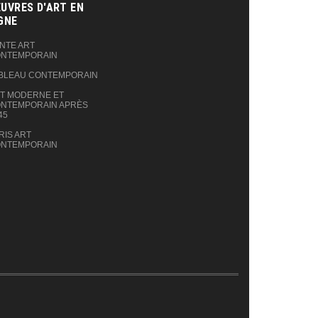
UVRES D'ART EN
GNE‎
NTE ART
NTEMPORAIN
BLEAU CONTEMPORAIN
T MODERNE ET
NTEMPORAIN APRÈS
45
RIS ART
NTEMPORAIN