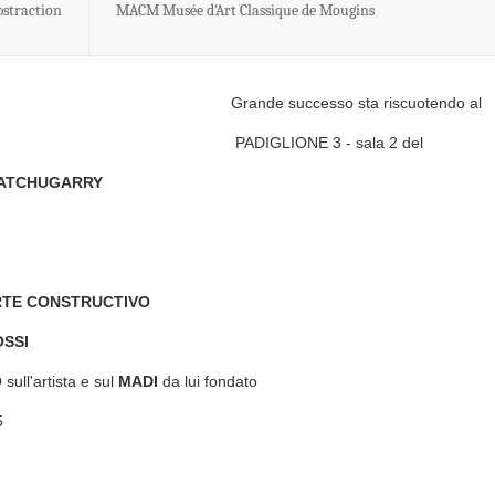
straction
MACM Musée d'Art Classique de Mougins
Grande successo sta riscuotendo al
PADIGLIONE 3 - sala 2 del
 ATCHUGARRY
RTE CONSTRUCTIVO
OSSI
ull'artista e sul
M
A
D
I
da lui fondato
l 31 maggio 2025