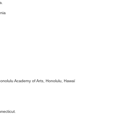
a.
rnia
Honolulu Academy of Arts, Honolulu, Hawaï
necticut.