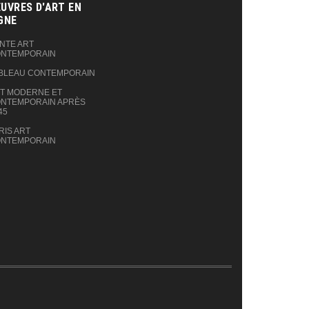
UVRES D'ART EN
GNE‎
NTE ART
NTEMPORAIN
BLEAU CONTEMPORAIN
T MODERNE ET
NTEMPORAIN APRÈS
45
RIS ART
NTEMPORAIN