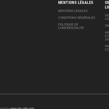
MENTIONS LÉGALES
OE
LI
MENTIONS LÉGALES
VE
CONDITIONS GÉNÉRALES
CO
POLITIQUE DE
TA
CONFIDENTIALITÉ
AR
CO
19
PA
CO
ered by
www.abc-site.com