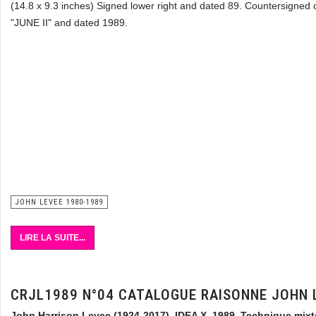
(14.8 x 9.3 inches) Signed lower right and dated 89. Countersigned o
"JUNE II" and dated 1989.
JOHN LEVEE 1980-1989
LIRE LA SUITE...
CRJL1989 N°04 CATALOGUE RAISONNE JOHN 
John Harrison Levee (1924-2017) IDEA X, 1989.
Technique mixt