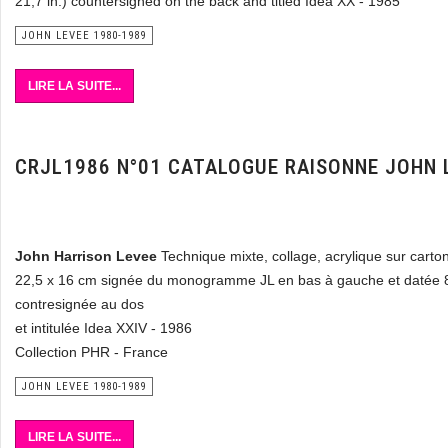
21,7 in.) countersigned on the back
and titled Idea XX - 1985
JOHN LEVEE 1980-1989
LIRE LA SUITE...
CRJL1986 N°01 CATALOGUE RAISONNE JOHN 
John Harrison Levee
Technique mixte, collage, acrylique sur cart
22,5 x 16 cm signée du monogramme JL en bas à gauche et datée 
contresignée au dos
et intitulée Idea XXIV - 1986
Collection PHR - France
JOHN LEVEE 1980-1989
LIRE LA SUITE...