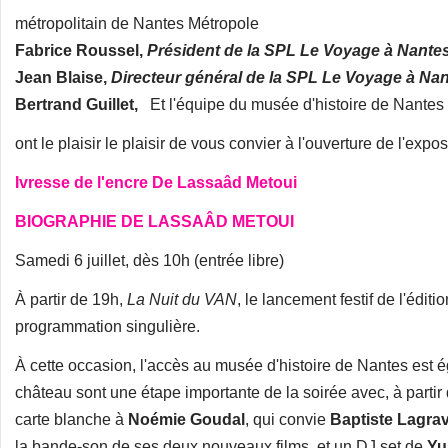
métropolitain de Nantes Métropole
Fabrice Roussel,
Président de la SPL Le Voyage à Nante
Jean Blaise,
Directeur général de la SPL Le Voyage à Na
Bertrand Guillet,
Et l'équipe du musée d'histoire de Nantes
ont le plaisir le plaisir de vous convier à l'ouverture de l'expos
Ivresse de l'encre
De Lassaâd Metoui
BIOGRAPHIE DE LASSAÂD METOUI
Samedi 6 juillet, dès 10h (entrée libre)
À partir de 19h,
La Nuit du VAN
, le lancement festif de l'édi
programmation singulière.
À cette occasion, l'accès au musée d'histoire de Nantes est 
château sont une étape importante de la soirée avec, à parti
carte blanche à
Noémie Goudal
, qui convie
Baptiste Lagra
la bande-son de ses deux nouveaux films, et un DJ set de
Yu