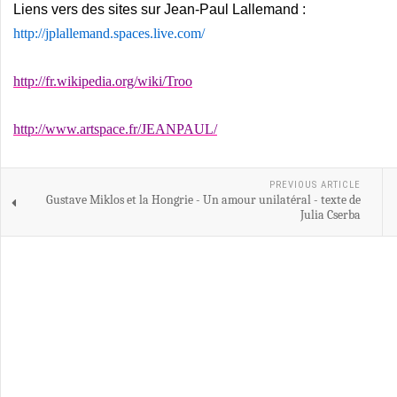
Liens vers des sites sur Jean-Paul Lallemand :
http://jplallemand.spaces.live.com/
http://fr.wikipedia.org/wiki/Troo
http://www.artspace.fr/JEANPAUL/
PREVIOUS ARTICLE
Gustave Miklos et la Hongrie - Un amour unilatéral - texte de
Julia Cserba