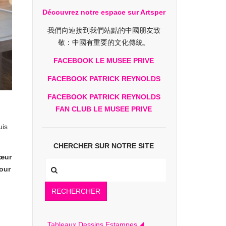
Découvrez notre espace sur Artsper
我們向連接到我們站點的中國朋友致
敬：中國有重要的文化傳統。
FACEBOOK LE MUSEE PRIVE
FACEBOOK PATRICK REYNOLDS
FACEBOOK PATRICK REYNOLDS
FAN CLUB LE MUSEE PRIVE
uis
CHERCHER SUR NOTRE SITE
cœur
pour
RECHERCHER
Tableaux Dessins Estampes