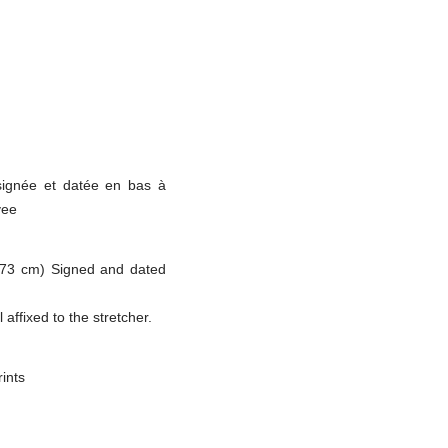
signée et datée en bas à
vee
x 73 cm) Signed and dated
 affixed to the stretcher.
ints