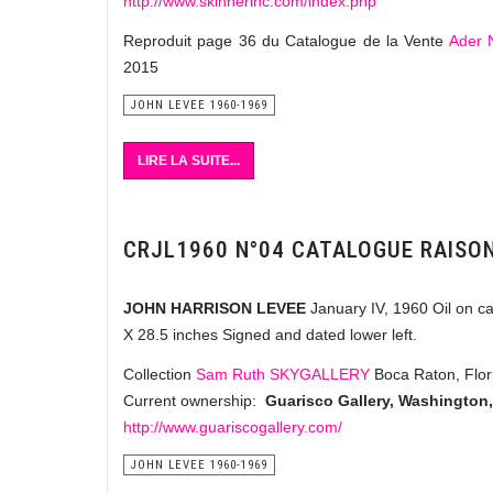
http://www.skinnerinc.com/index.php
Reproduit page 36 du Catalogue de la Vente
Ader 
2015
JOHN LEVEE 1960-1969
LIRE LA SUITE...
CRJL1960 N°04 CATALOGUE RAISO
JOHN HARRISON LEVEE
January IV, 1960 Oil on c
X 28.5 inches Signed and dated lower left.
Collection
Sam Ruth SKYGALLERY
Boca Raton, Flo
Current ownership:
Guarisco Gallery, Washington,
http://www.guariscogallery.com/
JOHN LEVEE 1960-1969