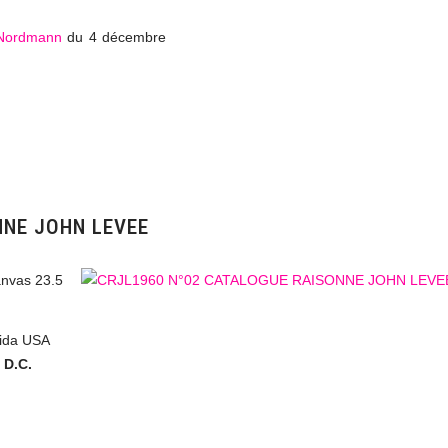
Nordmann
du 4 décembre
NNE JOHN LEVEE
anvas 23.5
rida USA
 D.C.