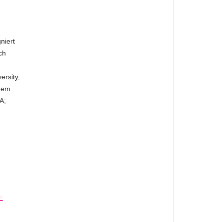
niert
ch
ersity,
dem
A;