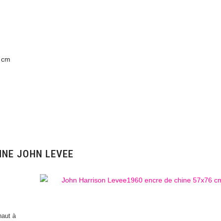
0 cm
NNE JOHN LEVEE
haut à