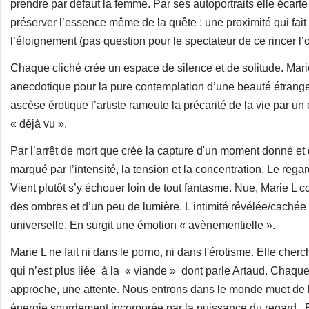
prendre par défaut la femme. Par ses autoportraits elle écarte
préserver l’essence même de la quête : une proximité qui fai
l’éloignement (pas question pour le spectateur de ce rincer l’œ
Chaque cliché crée un espace de silence et de solitude. Mari
anecdotique pour la pure contemplation d’une beauté étrange
ascèse érotique l’artiste rameute la précarité de la vie par u
« déjà vu ».
Par l’arrêt de mort que crée la capture d'un moment donné et qu
marqué par l’intensité, la tension et la concentration. Le reg
Vient plutôt s’y échouer loin de tout fantasme. Nue, Marie L 
des ombres et d’un peu de lumière. L'intimité révélée/cach
universelle. En surgit une émotion « avènementielle ».
Marie L ne fait ni dans le porno, ni dans l'érotisme. Elle cher
qui n’est plus liée à la « viande » dont parle Artaud. Chaq
approche, une attente. Nous entrons dans le monde muet de l’
énergie sourdement incorporée par la puissance du regard. Et