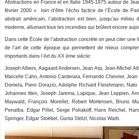
Abstractions en France et en Italie 1945-1975 autour de J
février 2000 « loin d’être l’écho factice de l’École de Pa
abstrait américain, l’abstraction est bien, jusqu’au milie
moderne, allumant tous les incendies qui brûlent encore aujou
Dans cette École de l’abstraction concrète on peut citer une l
de l’art de cette époque qui permettent de mieux compr
importants dans l’Art du XX ème siècle:
Joseph Albers, Aagaard Andersen, Jean Arp, Jean-Michel Atl
Marcelle Cahn, Antonio Carderara, Fernando Chevrier, Jean 
Domela, Piero Dorazio, Adolphe Richard Fleishmann, Nato Fr
Johannes Itten, Joseph Jarema, Lapique, Jean Leppien, Anse
Maywald, François Morellet, Robert Mortensen, Bruno Mu
Penalba, Edgar Pillet, Serge Poliakoff, Hans Reichel, Han
Springer, Edgar Stoëbel, Gunta Stölzl, Nicolas Warb.