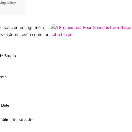
 Magazines
re sous emboitage tiré à
aw et John Levée contenant
ic Studio
Rome
 Bâle
dition de sets de