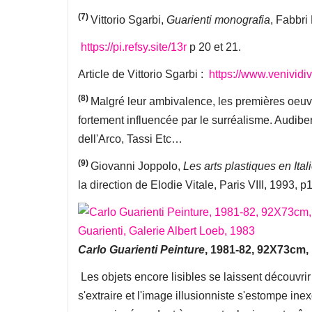
(7)
Vittorio Sgarbi,
Guarienti monografia
, Fabbri
https://pi.refsy.site/13r
p 20 et 21.
Article de Vittorio Sgarbi :
https://www.venividivi
(8)
Malgré leur ambivalence, les premières oeuv
fortement influencée par le surréalisme. Audibe
dell'Arco, Tassi Etc…
(9)
Giovanni Joppolo,
Les arts plastiques en Ital
la direction de Elodie Vitale, Paris VIII, 1993, p
Carlo Guarienti Peinture
, 1981-82, 92X73cm,
Les objets encore lisibles se laissent découvrir 
s'extraire et l'image illusionniste s'estompe in