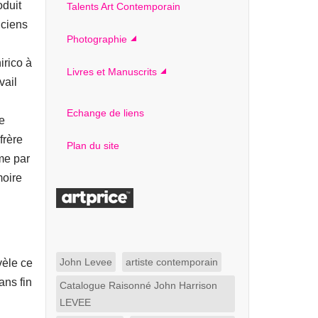
oduit
Talents Art Contemporain
nciens
Photographie
irico à
Livres et Manuscrits
vail
Echange de liens
e
frère
Plan du site
me par
moire
John Levee
artiste contemporain
vèle ce
ans fin
Catalogue Raisonné John Harrison
LEVEE