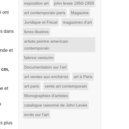
exposition art
john levee 1950-1959
i ont
art contemporain paris
Magazine
Juridique et Fiscal
magazines d'art
es dans
livres illustres
artiste peintre americain
contemporain
onde et
fabrice venturini
Documentation sur l'art
7 cm,
art ventes aux enchères
art à Paris
art paris
vente art contemporain
me et
Monographies d'artistes
u
catalogue raisonné de John Levée
écrits sur l'art
s plus