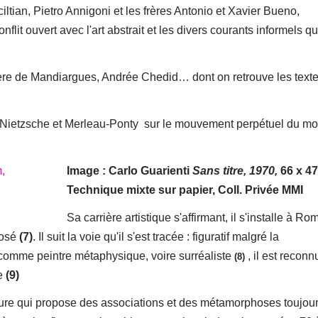
ltian, Pietro Annigoni et les frères Antonio et Xavier Bueno,
flit ouvert avec l'art abstrait et les divers courants informels qu
yere de Mandiargues, Andrée Chedid… dont on retrouve les text
te, Nietzsche et Merleau-Ponty sur le mouvement perpétuel du m
Image : Carlo Guarienti
Sans titre, 1970,
66 x 4
Technique mixte sur papier,
Coll. Privée MMI
Sa carrière artistique s'affirmant, il s'installe à Ro
posé
(7)
. Il suit la voie qu'il s'est tracée : figuratif malgré la
é comme peintre métaphysique, voire surréaliste
, il est reconn
(8)
ne
(9)
ure qui propose des associations et des métamorphoses toujour