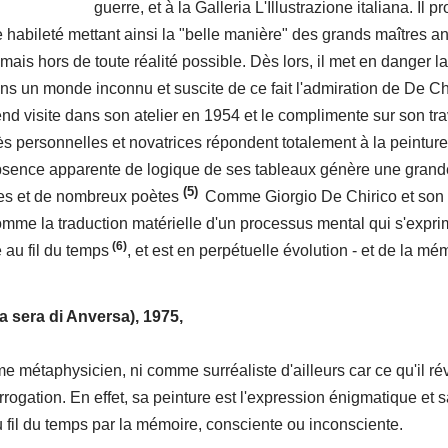
guerre, et à la Galleria L'Illustrazione italiana. Il pr
 habileté mettant ainsi la "belle manière" des grands maîtres a
mais hors de toute réalité possible. Dès lors, il met en danger la
s un monde inconnu et suscite de ce fait l'admiration de De Ch
nd visite dans son atelier en 1954 et le complimente sur son tra
rès personnelles et novatrices répondent totalement à la peinture
bsence apparente de logique de ses tableaux génère une grand
(5)
stes et de nombreux poètes
Comme Giorgio De Chirico et son 
comme la traduction matérielle d'un processus mental qui s'expri
(6)
 au fil du temps
, et est en perpétuelle évolution - et de la mé
a sera di Anversa), 1975,
e métaphysicien, ni comme surréaliste d'ailleurs car ce qu'il ré
rogation. En effet, sa peinture est l'expression énigmatique et s
il du temps par la mémoire, consciente ou inconsciente.