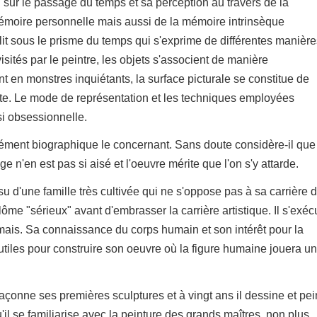
 sur le passage du temps et sa perception au travers de la
mémoire personnelle mais aussi de la mémoire intrinsèque
it sous le prisme du temps qui s'exprime de différentes manière
sités par le peintre, les objets s'associent de manière
 en monstres inquiétants, la surface picturale se constitue de
ste. Le mode de représentation et les techniques employées
si obsessionnelle.
t élément biographique le concernant. Sans doute considère-il que
e n'en est pas si aisé et l'oeuvre mérite que l'on s'y attarde.
u d'une famille très cultivée qui ne s'oppose pas à sa carrière 
lôme "sérieux" avant d'embrasser la carrière artistique. Il s'exéc
mais. Sa connaissance du corps humain et son intérêt pour la
utiles pour construire son oeuvre où la figure humaine jouera un
 façonne ses premières sculptures et à vingt ans il dessine et pei
u'il se familiarise avec la peinture des grands maîtres, non plus