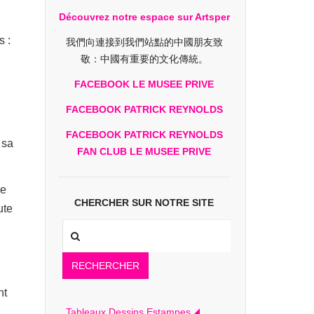
Découvrez notre espace sur Artsper
s :
我們向連接到我們站點的中國朋友致
敬：中國有重要的文化傳統。
FACEBOOK LE MUSEE PRIVE
FACEBOOK PATRICK REYNOLDS
FACEBOOK PATRICK REYNOLDS
 sa
FAN CLUB LE MUSEE PRIVE
de
CHERCHER SUR NOTRE SITE
ute
RECHERCHER
nt
Tableaux Dessins Estampes