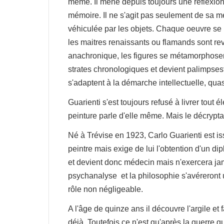
même. Il mène depuis toujours une réflexion
mémoire. Il ne s'agit pas seulement de sa 
véhiculée par les objets. Chaque oeuvre se l
les maitres renaissants ou flamands sont revi
anachronique, les figures se métamorphosent
strates chronologiques et devient palimpse
s'adaptent à la démarche intellectuelle, qua
Guarienti s'est toujours refusé à livrer tou
peinture parle d'elle même. Mais le décryptag
Né à Trévise en 1923, Carlo Guarienti est iss
peintre mais exige de lui l'obtention d'un dip
et devient donc médecin mais n'exercera ja
psychanalyse et la philosophie s'avéreront 
rôle non négligeable.
A l'âge de quinze ans il découvre l'argile et
déjà. Toutefois ce n'est qu'après la guerre q