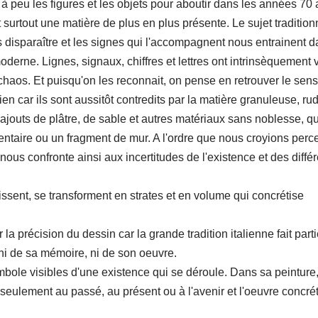
à peu les figures et les objets pour aboutir dans les années 70 
 surtout une matière de plus en plus présente. Le sujet tradition
s disparaître et les signes qui l'accompagnent nous entrainent 
derne. Lignes, signaux, chiffres et lettres ont intrinsèquement 
 chaos. Et puisqu'on les reconnait, on pense en retrouver le sens
rien car ils sont aussitôt contredits par la matière granuleuse, ru
ajouts de plâtre, de sable et autres matériaux sans noblesse, qu
ntaire ou un fragment de mur. A l'ordre que nous croyions perce
 nous confronte ainsi aux incertitudes de l'existence et des diffé
sissent, se transforment en strates et en volume qui concrétise
a précision du dessin car la grande tradition italienne fait part
er ni de sa mémoire, ni de son oeuvre.
bole visibles d'une existence qui se déroule. Dans sa peinture
 seulement au passé, au présent ou à l'avenir et l'oeuvre concré