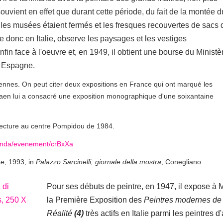
ouvient en effet que durant cette période, du fait de la montée d
«les musées étaient fermés et les fresques recouvertes de sacs 
e donc en Italie, observe les paysages et les vestiges
nfin face à l'oeuvre et, en 1949, il obtient une bourse du Ministè
n Espagne.
iennes. On peut citer deux expositions en France qui ont marqué les
en lui a consacré une exposition monographique d'une soixantaine
hitecture au centre Pompidou de 1984.
genda/evenement/crBxXa
me
, 1993, in
Palazzo Sarcinelli, giornale della mostra
, Conegliano.
Pour ses débuts de peintre, en 1947, il expose à 
la Première Exposition des
Peintres modernes de 
Réalité
(4)
très actifs en Italie parmi les peintres d