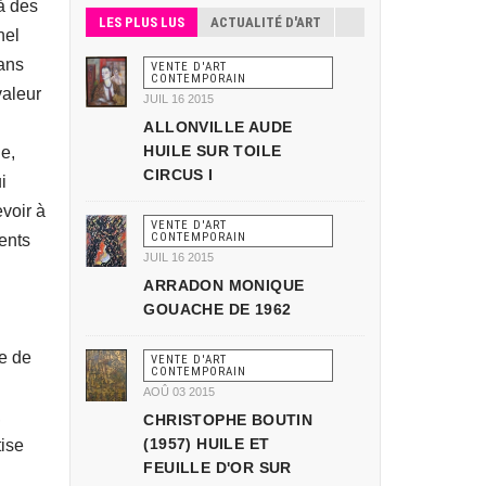
à des
LES PLUS LUS
ACTUALITÉ D'ART
nel
dans
VENTE D'ART
CONTEMPORAIN
valeur
JUIL 16 2015
ALLONVILLE AUDE
HUILE SUR TOILE
de,
CIRCUS I
i
voir à
VENTE D'ART
CONTEMPORAIN
rents
JUIL 16 2015
ARRADON MONIQUE
GOUACHE DE 1962
ie de
VENTE D'ART
CONTEMPORAIN
AOÛ 03 2015
,
CHRISTOPHE BOUTIN
(1957) HUILE ET
tise
FEUILLE D'OR SUR