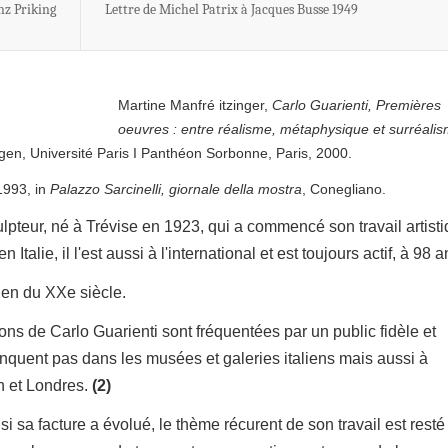
nz Priking
Lettre de Michel Patrix à Jacques Busse 1949
Martine Manfré itzinger,
Carlo Guarienti, Premières
oeuvres : entre réalisme, métaphysique et surréalis
gen, Université Paris I Panthéon Sorbonne, Paris, 2000.
1993, in
Palazzo Sarcinelli, giornale della mostra
, Conegliano.
ulpteur, né à Trévise en 1923, qui a commencé son travail artist
talie, il l'est aussi à l'international et est toujours actif, à 98 a
lien du XXe siècle.
ons de Carlo Guarienti sont fréquentées par un public fidèle et
nquent pas dans les musées et galeries italiens mais aussi à
h et Londres.
(2)
si sa facture a évolué, le thème récurent de son travail est resté