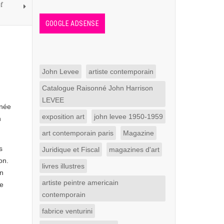
f
GOOGLE ADSENSE
John Levee
artiste contemporain
Catalogue Raisonné John Harrison
LEVEE
nnée
exposition art
john levee 1950-1959
n
art contemporain paris
Magazine
s
Juridique et Fiscal
magazines d'art
on.
livres illustres
on
artiste peintre americain
ie
contemporain
fabrice venturini