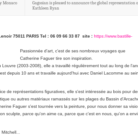
ery Monaco
Gagosian is pleased to announce the global representation o
Kathleen Ryan
enoir 75011 PARIS Tel : 06 09 66 33 87 site :
https://www.bastille-
Passionnée d'art, c'est de ses nombreux voyages que
Catherine Faguer tire son inspiration.
Louvre (2003-2008), elle a travaillé régulièrement tout au long de l'a
nest depuis 10 ans et travaille aujourd'hui avec Daniel Lacomme au sei
vice de représentations figuratives, elle s'est intéressée au bois pour de
astique ou autres matériaux ramassés sur les plages du Bassin d'Arcach
rine Faguer s'est tournée vers la peinture, pour nous donner sa visi
, on sculpte, parce qu'on aime ca, parce que c'est en nous, qu'on a env
Mitchell...