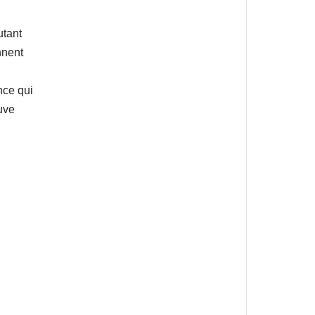
utant
nnent
nce qui
uve