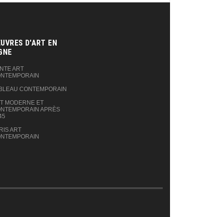
UVRES D'ART EN
GNE‎
NTE ART
NTEMPORAIN
BLEAU CONTEMPORAIN
T MODERNE ET
NTEMPORAIN APRÈS
45
RIS ART
NTEMPORAIN