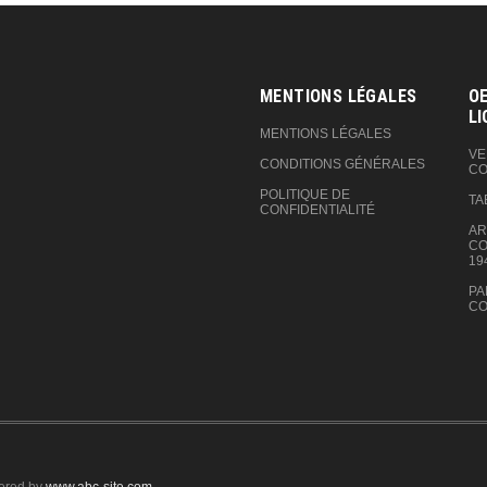
MENTIONS LÉGALES
OE
LI
MENTIONS LÉGALES
VE
CONDITIONS GÉNÉRALES
CO
POLITIQUE DE
TA
CONFIDENTIALITÉ
AR
CO
19
PA
CO