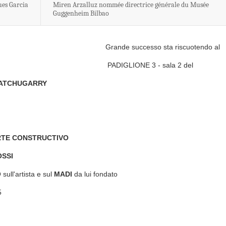
ues Garcia
Miren Arzalluz nommée directrice générale du Musée
Guggenheim Bilbao
Grande successo sta riscuotendo al
PADIGLIONE 3 - sala 2 del
 ATCHUGARRY
RTE CONSTRUCTIVO
OSSI
ull'artista e sul
M
A
D
I
da lui fondato
l 31 maggio 2025