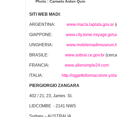
Photo : Carmelo Arden Quin
SITI WEB MADI:
ARGENTINA:
www.macla.laplata.gov.ar
(
GIAPPONE:
www.city.tome.miyage.jp/sat
UNGHERIA:
www.mobilemadimuseum.
BRASILE:
www.sobral.ce.gov.br
(cerca
FRANCIA:
www.allersimple24.com
ITALIA:
http://oggettoformacolore.yola
PIERGIORGIO ZANGARA
402 / 21, 23, James St.
LIDCOMBE - 2141 NWS
Sydney – AUSTRALIA