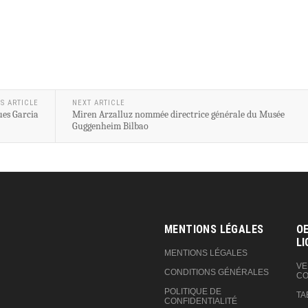
S ARTICLE
NEXT ARTICLE
ues Garcia
Miren Arzalluz nommée directrice générale du Musée
Guggenheim Bilbao
MENTIONS LÉGALES
OE
LI
MENTIONS LÉGALES
VE
CONDITIONS GÉNÉRALES
CO
POLITIQUE DE
TA
CONFIDENTIALITÉ