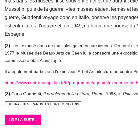
mais dans les musées. Il se souvient en effet que durant cett
Mussolini puis de la guerre, «les musées étaient fermés et l
guerre, Guarienti voyage donc en Italie, observe les paysages
est enfin face à l'oeuvre et, en 1949, il obtient une bourse du
Espagne.
(2)
Il est exposé dans de multiples galeries parisiennes. On peut ci
1977 le Musée des Beaux Arts de Caen lui a consacré une expositio
commissaire était Alain Tapié.
Il a également participé à l'exposition Art et Architecture au centre
https://www.centrepompidou.fr/fr/programme/agenda/evenement/cr
(
3)
Carlo Guarienti,
Il problema della pittura, Rome
, 1993, in
Palazzo
BIOGRAPHIES D'ARTISTES CONTEMPORAINS
LIRE LA SUITE...