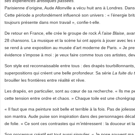
ses expériences artistiques passées.
Parisienne d’origine, Aude Allonville a vécu huit ans à Londres. Da
Cette période a profondément influencé son univers : « l’énergie brit
toujours présente dans mon travail », confie-t-elle.
De retour en France, elle crée le groupe de rock
À l’aise Blaise
, ava
28 chansons. La musique et la scène lui ont appris à jouer avec les ém
se rend à une exposition au musée d’art moderne de Paris. « Je pre
évidence s’impose à moi : je veux faire comme tous ces artistes, dev
Son style est reconnaissable entre tous : des drapés tourbillonnant
superpositions qui créent une belle profondeur. Sa série
La fuite du
brouiller les frontières entre réalité et rêve.
Les drapés, en particulier, sont au cœur de sa recherche. « Ils me p
cette tension entre ordre et chaos. » Chaque toile est une chorégrap
« Il faut que ma peinture soit belle et terrible à la fois. Pas de jolies
son mantra. Aude puise son inspiration dans des personnages décalés,
de folie. « Ce sont ces contrastes qui m’intéressent : la douceur et la 
Son processus créatif est tout aussi singulier. « Je pose souvent ma t