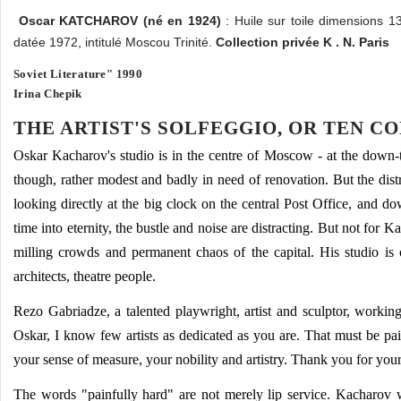
Oscar
KATCHAROV
(né en 1924)
: Huile sur toile dimensions 
datée 1972, intitulé Moscou Trinité.
Collection privée K . N. Paris
Soviet Literature" 1990
Irina Chepik
THE ARTIST'S SOLFEGGIO, OR TEN C
Oskar Kacharov's studio is in the centre of Moscow - at the down-
though, rather modest and badly in need of renovation. But the dist
looking directly at the big clock on the central Post Office, and do
time into eternity, the bustle and noise are distracting. But not for 
milling crowds and permanent chaos of the capital. His studio is con
architects, theatre people.
Rezo Gabriadze, a talented playwright, artist and sculptor, workin
Oskar, I know few artists as dedicated as you are. That must be pai
your sense of measure, your nobility and artistry. Thank you for your
The words "painfully hard" are not merely lip service. Kacharov w