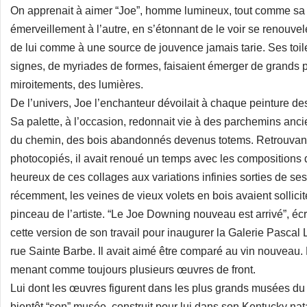
On apprenait à aimer “Joe”, homme lumineux, tout comme sa 
émerveillement à l’autre, en s’étonnant de le voir se renouve
de lui comme à une source de jouvence jamais tarie. Ses toi
signes, de myriades de formes, faisaient émerger de grands p
miroitements, des lumières.
De l’univers, Joe l’enchanteur dévoilait à chaque peinture 
Sa palette, à l’occasion, redonnait vie à des parchemins anc
du chemin, des bois abandonnés devenus totems. Retrouvant
photocopiés, il avait renoué un temps avec les composition
heureux de ces collages aux variations infinies sorties de se
récemment, les veines de vieux volets en bois avaient sollici
pinceau de l’artiste. “Le Joe Downing nouveau est arrivé”, écr
cette version de son travail pour inaugurer la Galerie Pascal L
rue Sainte Barbe. Il avait aimé être comparé au vin nouveau. 
menant comme toujours plusieurs œuvres de front.
Lui dont les œuvres figurent dans les plus grands musées du 
bientôt “son” musée, construit pour lui dans son Kentucky nat