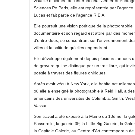
visuelle diplômée de l'International Center of Photog
Sciences Po Paris, elle est représentée par l'agence
Lucas et fait partie de l'agence R.É.A.
Elle poursuit une vision poétique de la photographie
documentaire et son regard est attiré par des mome
d'entre-deux, se concentrant sur l'environnement de
villes et la solitude qu'elles engendrent.
Elle développe également depuis plusieurs années un
de gravure qui se distingue par un trait libre, qui invit
poésie à travers des figures oniriques.
Après avoir vécu à New York, elle habite actuellemen
où elle a enseigné la photographie à Reid Hall, à des
américains des universités de Columbia, Smith, Wesl
Vassar.
Son travail a été exposé à la Mairie du 13ème, la gal
Passerelle, la galerie 3F, la Little Big Galerie, la Galer
la Capitale Galerie, au Centre d'Art contemporain d