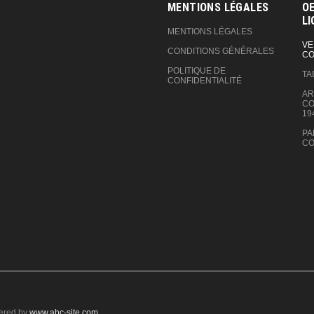
MENTIONS LÉGALES
OE
LI
MENTIONS LÉGALES
VE
CONDITIONS GÉNÉRALES
CO
POLITIQUE DE
TA
CONFIDENTIALITÉ
AR
CO
19
PA
CO
ered by
www.abc-site.com