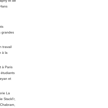
raphy et de
 Hans
nts
s grandes
 travail
e à la
t à Paris
 étudiants
eyan et
erie La
ie Stackl'r,
e Chabram,