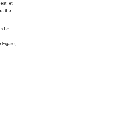
est, et
et the
ns Le
 Figaro,