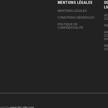
MENTIONS LÉGALES
OE
LI
MENTIONS LÉGALES
VE
CONDITIONS GÉNÉRALES
CO
POLITIQUE DE
TA
CONFIDENTIALITÉ
AR
CO
19
PA
CO
ered by
www.abc-site.com