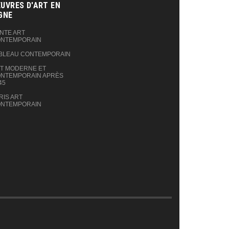
UVRES D'ART EN
GNE‎
NTE ART
NTEMPORAIN
BLEAU CONTEMPORAIN
T MODERNE ET
NTEMPORAIN APRÈS
45
RIS ART
NTEMPORAIN