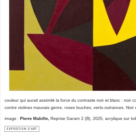
couleur qui aurait assimilé la force du contraste noir et blanc : noir
contre violines mauvais genre, roses louches, verts-outrances. Noir 
image :
Pierre Mabille,
Reprise Garam 2 (B), 2025, acrylique sur toi
EXPOSITION D'ART