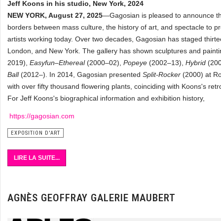
Jeff Koons in his studio, New York, 2024
NEW YORK, August 27, 2025
—Gagosian is pleased to announce tha
borders between mass culture, the history of art, and spectacle to p
artists working today. Over two decades, Gagosian has staged thirte
London, and New York. The gallery has shown sculptures and paintin
2019),
Easyfun–Ethereal
(2000–02),
Popeye
(2002–13),
Hybrid
(20
Ball
(2012–). In 2014, Gagosian presented
Split-Rocker
(2000) at Ro
with over fifty thousand flowering plants, coinciding with Koons's r
For Jeff Koons's biographical information and exhibition history,
https://gagosian.com
EXPOSITION D'ART
LIRE LA SUITE...
AGNÈS GEOFFRAY GALERIE MAUBERT