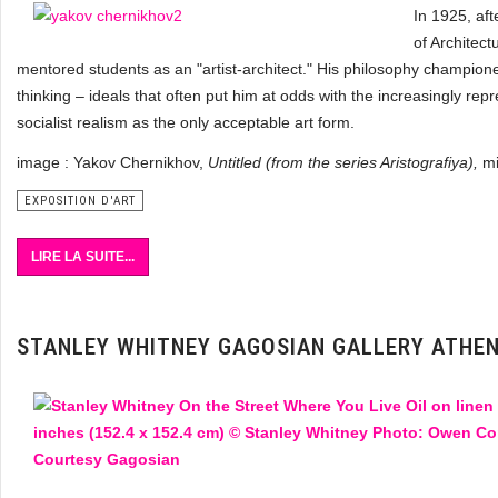
In 1925, af
of Architec
mentored students as an "artist-architect." His philosophy champio
thinking – ideals that often put him at odds with the increasingly repr
socialist realism as the only acceptable art form.
image : Yakov Chernikhov,
Untitled (from the series Aristografiya),
mi
EXPOSITION D'ART
LIRE LA SUITE...
STANLEY WHITNEY GAGOSIAN GALLERY ATHE