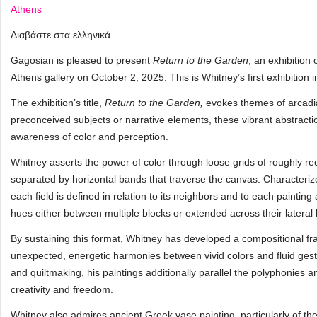
Athens
Διαβάστε στα ελληνικά
Gagosian is pleased to present
Return to the Garden
, an exhibition
Athens gallery on October 2, 2025. This is Whitney’s first exhibition
The exhibition’s title,
Return to the Garden,
evokes themes of arcadi
preconceived subjects or narrative elements, these vibrant abstracti
awareness of color and perception.
Whitney asserts the power of color through loose grids of roughly re
separated by horizontal bands that traverse the canvas. Characteriz
each field is defined in relation to its neighbors and to each painti
hues either between multiple blocks or extended across their lateral
By sustaining this format, Whitney has developed a compositional fr
unexpected, energetic harmonies between vivid colors and fluid gestu
and quiltmaking, his paintings additionally parallel the polyphonies 
creativity and freedom.
Whitney also admires ancient Greek vase painting, particularly of t