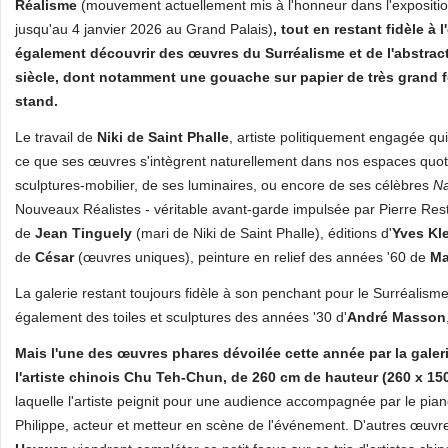
Réalisme
(mouvement actuellement mis à l'honneur dans l'expositi
jusqu'au 4 janvier 2026 au Grand Palais)
, tout en restant fidèle à 
également découvrir des œuvres du Surréalisme et de l'abstract
siècle, dont notamment une gouache sur papier de très grand 
stand.
Le travail de
Niki de Saint Phalle
, artiste politiquement engagée qui
ce que ses œuvres s'intègrent naturellement dans nos espaces quotid
sculptures-mobilier, de ses luminaires, ou encore de ses célèbres
N
Nouveaux Réalistes - véritable avant-garde impulsée par Pierre R
de
Jean Tinguely
(mari de Niki de Saint Phalle), éditions d'
Yves Kl
de
César
(œuvres uniques), peinture en relief des années '60 de
Ma
La galerie restant toujours fidèle à son penchant pour le Surréalism
également des toiles et sculptures des années '30 d'
André Masson
Mais l'une des œuvres phares dévoilée cette année par la galer
l'artiste chinois Chu Teh-Chun, de 260 cm de hauteur (260 x 1
laquelle l'artiste peignit pour une audience accompagnée par le piano
Philippe, acteur et metteur en scène de l'événement. D'autres œuv