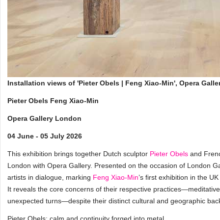
Installation views of 'Pieter Obels | Feng Xiao-Min', Opera Ga
Pieter Obels Feng Xiao-Min
Opera Gallery London
04 June - 05 July 2026
This exhibition brings together Dutch sculptor
Pieter Obels
and Frenc
London with Opera Gallery. Presented on the occasion of London G
artists in dialogue, marking
Feng Xiao-Min
’s first exhibition in the 
It reveals the core concerns of their respective practices—meditati
unexpected turns—despite their distinct cultural and geographic ba
Pieter Obels: calm and continuity forged into metal