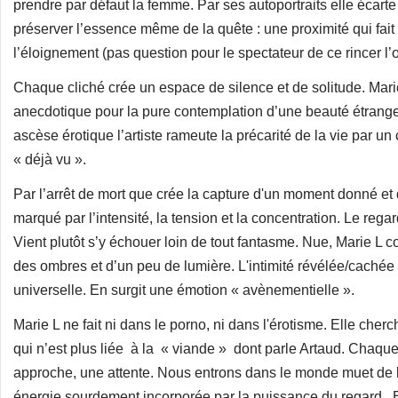
prendre par défaut la femme. Par ses autoportraits elle écarte
préserver l’essence même de la quête : une proximité qui fai
l’éloignement (pas question pour le spectateur de ce rincer l’œ
Chaque cliché crée un espace de silence et de solitude. Mari
anecdotique pour la pure contemplation d’une beauté étrange
ascèse érotique l’artiste rameute la précarité de la vie par u
« déjà vu ».
Par l’arrêt de mort que crée la capture d'un moment donné et qu
marqué par l’intensité, la tension et la concentration. Le reg
Vient plutôt s’y échouer loin de tout fantasme. Nue, Marie L 
des ombres et d’un peu de lumière. L'intimité révélée/cach
universelle. En surgit une émotion « avènementielle ».
Marie L ne fait ni dans le porno, ni dans l'érotisme. Elle cher
qui n’est plus liée à la « viande » dont parle Artaud. Chaq
approche, une attente. Nous entrons dans le monde muet de l’
énergie sourdement incorporée par la puissance du regard. Et