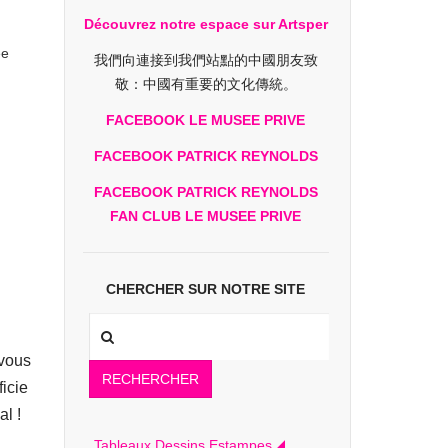
Découvrez notre espace sur Artsper
ée
我們向連接到我們站點的中國朋友致
敬：中國有重要的文化傳統。
FACEBOOK LE MUSEE PRIVE
FACEBOOK PATRICK REYNOLDS
FACEBOOK PATRICK REYNOLDS
FAN CLUB LE MUSEE PRIVE
CHERCHER SUR NOTRE SITE
 vous
RECHERCHER
icie
al !
Tableaux Dessins Estampes