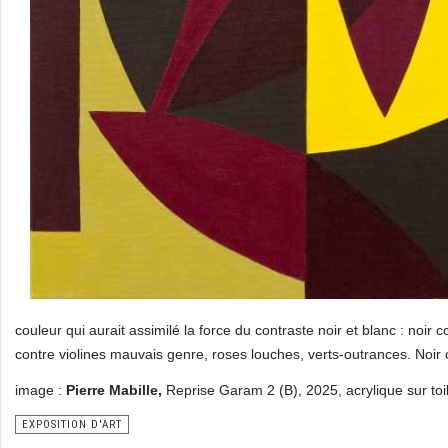
couleur qui aurait assimilé la force du contraste noir et blanc : noir
contre violines mauvais genre, roses louches, verts-outrances. Noir 
image :
Pierre Mabille,
Reprise Garam 2 (B), 2025, acrylique sur toi
EXPOSITION D'ART