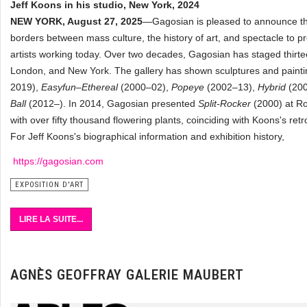
Jeff Koons in his studio, New York, 2024
NEW YORK, August 27, 2025
—Gagosian is pleased to announce tha
borders between mass culture, the history of art, and spectacle to p
artists working today. Over two decades, Gagosian has staged thirte
London, and New York. The gallery has shown sculptures and paintin
2019),
Easyfun–Ethereal
(2000–02),
Popeye
(2002–13),
Hybrid
(20
Ball
(2012–). In 2014, Gagosian presented
Split-Rocker
(2000) at Ro
with over fifty thousand flowering plants, coinciding with Koons's r
For Jeff Koons's biographical information and exhibition history,
https://gagosian.com
EXPOSITION D'ART
LIRE LA SUITE...
AGNÈS GEOFFRAY GALERIE MAUBERT