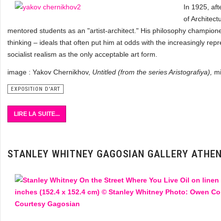
In 1925, af
of Architec
mentored students as an "artist-architect." His philosophy champio
thinking – ideals that often put him at odds with the increasingly repr
socialist realism as the only acceptable art form.
image : Yakov Chernikhov,
Untitled (from the series Aristografiya),
mi
EXPOSITION D'ART
LIRE LA SUITE...
STANLEY WHITNEY GAGOSIAN GALLERY ATHE