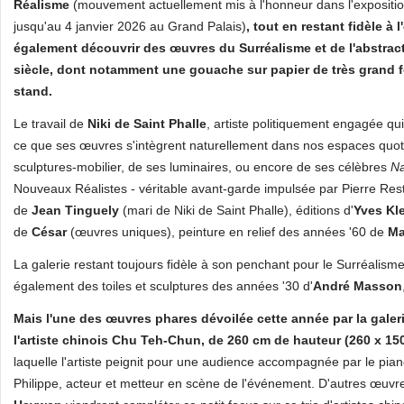
Réalisme
(mouvement actuellement mis à l'honneur dans l'expositi
jusqu'au 4 janvier 2026 au Grand Palais)
, tout en restant fidèle à 
également découvrir des œuvres du Surréalisme et de l'abstract
siècle, dont notamment une gouache sur papier de très grand 
stand.
Le travail de
Niki de Saint Phalle
, artiste politiquement engagée qui
ce que ses œuvres s'intègrent naturellement dans nos espaces quotid
sculptures-mobilier, de ses luminaires, ou encore de ses célèbres
N
Nouveaux Réalistes - véritable avant-garde impulsée par Pierre R
de
Jean Tinguely
(mari de Niki de Saint Phalle), éditions d'
Yves Kl
de
César
(œuvres uniques), peinture en relief des années '60 de
Ma
La galerie restant toujours fidèle à son penchant pour le Surréalism
également des toiles et sculptures des années '30 d'
André Masson
Mais l'une des œuvres phares dévoilée cette année par la galer
l'artiste chinois Chu Teh-Chun, de 260 cm de hauteur (260 x 1
laquelle l'artiste peignit pour une audience accompagnée par le piano
Philippe, acteur et metteur en scène de l'événement. D'autres œuv