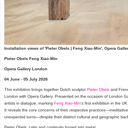
Installation views of 'Pieter Obels | Feng Xiao-Min', Opera Ga
Pieter Obels Feng Xiao-Min
Opera Gallery London
04 June - 05 July 2026
This exhibition brings together Dutch sculptor
Pieter Obels
and Frenc
London with Opera Gallery. Presented on the occasion of London G
artists in dialogue, marking
Feng Xiao-Min
’s first exhibition in the 
It reveals the core concerns of their respective practices—meditati
unexpected turns—despite their distinct cultural and geographic ba
Pieter Obels: calm and continuity forged into metal