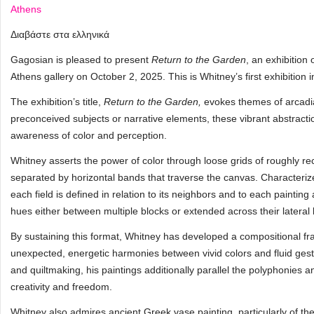
Athens
Διαβάστε στα ελληνικά
Gagosian is pleased to present
Return to the Garden
, an exhibition
Athens gallery on October 2, 2025. This is Whitney’s first exhibition
The exhibition’s title,
Return to the Garden,
evokes themes of arcadi
preconceived subjects or narrative elements, these vibrant abstracti
awareness of color and perception.
Whitney asserts the power of color through loose grids of roughly re
separated by horizontal bands that traverse the canvas. Characteriz
each field is defined in relation to its neighbors and to each painti
hues either between multiple blocks or extended across their lateral
By sustaining this format, Whitney has developed a compositional fr
unexpected, energetic harmonies between vivid colors and fluid gestu
and quiltmaking, his paintings additionally parallel the polyphonies 
creativity and freedom.
Whitney also admires ancient Greek vase painting, particularly of t