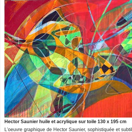
Hector Saunier huile et acrylique sur toile 130 x 195 cm
L'oeuvre graphique de Hector Saunier, sophistiquée et subti