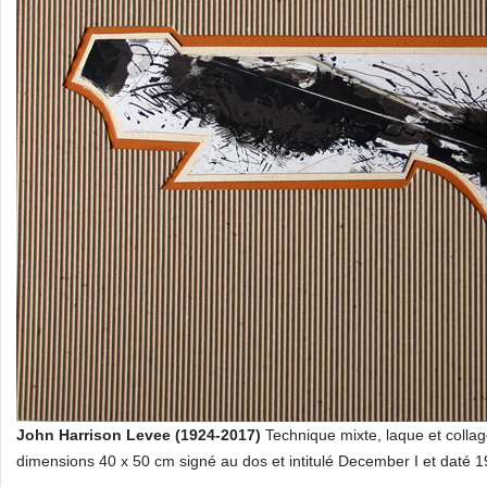
John Harrison Levee (1924-2017)
Technique mixte, laque et coll
dimensions 40 x 50 cm signé au dos et intitulé December I et daté 1