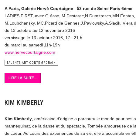
A Paris, Galerie Hervé Courtaigne , 53 rue de Seine Paris 6ème
LADIES FIRST, avec G.Asse, M.Destarac,N.Dumitresco,MN.Fontan,
M.Loubchansky, MC.Picard de Gennes,J.Pavlowsky,A.Slacik, Viera d
du 13 octobre au 12 novembre 2016
vernissage le 13 octobre 2016, 17 –21 h
du mardi au samedi 11h-19h
www.hervecourtaigne.com
TALENTS ART CONTEMPORAIN
LIRE LA SUITE...
KIM KIMBERLY
Kim Kimberly
, américaine d'origine a parcouru le monde pour ses 
mannequinat, de la danse et du spectacle. Tombée amoureuse de la F
de coeur. Au cours des expériences de sa vie, elle a accumulé en elle