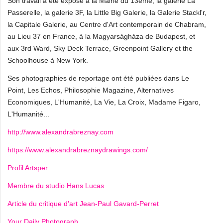
Son travail a été exposé à la Mairie du 13ème, la galerie La
Passerelle, la galerie 3F, la Little Big Galerie, la Galerie Stackl'r,
la Capitale Galerie, au Centre d'Art contemporain de Chabram,
au Lieu 37 en France, à la Magyarságháza de Budapest, et
aux 3rd Ward, Sky Deck Terrace, Greenpoint Gallery et the
Schoolhouse à New York.
Ses photographies de reportage ont été publiées dans Le
Point, Les Echos, Philosophie Magazine, Alternatives
Economiques, L'Humanité, La Vie, La Croix, Madame Figaro,
L'Humanité...
http://www.alexandrabreznay.com
https://www.alexandrabreznaydrawings.com/
Profil Artsper
Membre du studio Hans Lucas
Article du critique d'art Jean-Paul Gavard-Perret
Your Daily Photograph