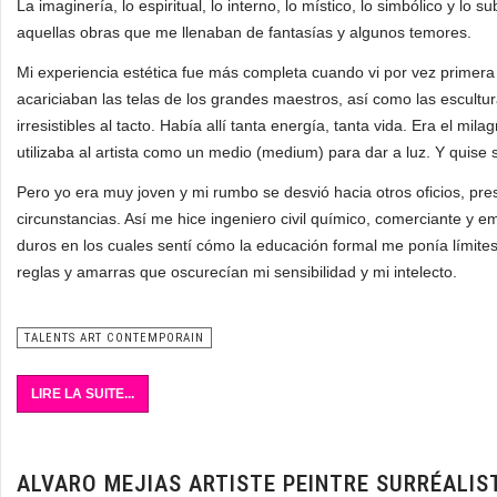
La imaginería, lo espiritual, lo interno, lo místico, lo simbólico y lo
aquellas obras que me llenaban de fantasías y algunos temores.
Mi experiencia estética fue más completa cuando vi por vez primera
acariciaban las telas de los grandes maestros, así como las escult
irresistibles al tacto. Había allí tanta energía, tanta vida. Era el mil
utilizaba al artista como un medio (medium) para dar a luz. Y quise 
Pero yo era muy joven y mi rumbo se desvió hacia otros oficios, pr
Francoise Quillien - art à Paris
circunstancias. Así me hice ingeniero civil químico, comerciante y 
duros en los cuales sentí cómo la educación formal me ponía límit
reglas y amarras que oscurecían mi sensibilidad y mi intelecto.
TALENTS ART CONTEMPORAIN
LIRE LA SUITE...
ALVARO MEJIAS ARTISTE PEINTRE SURRÉALIS