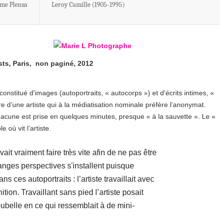
ume Plensa
Leroy Camille (1905-1995)
ists, Paris, non paginé, 2012
constitué d'images (autoportraits, « autocorps ») et d'écrits intimes, «
 d’une artiste qui à la médiatisation nominale préfère l’anonymat.
hacune est prise en quelques minutes, presque « à la sauvette ». Le «
 où vit l’artiste.
ait vraiment faire très vite afin de ne pas être
anges perspectives s'installent puisque
ns ces autoportraits : l’artiste travaillait avec
ition. Travaillant sans pied l’artiste posait
oubelle en ce qui ressemblait à de mini-