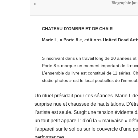
Biographie Ja
CHATEAU D’OMBRE ET DE CHAIR
Marie L, « Porte 8 », editions United Dead Art
S'inscrivant dans un travail long de 20 années et 
Porte 8 » marque un moment important de l’œuvre
L’ensemble du livre est constitué de 11 séries. C
studio photos » est le local poubelles de l’immeuble
Un rituel présidait pour ces séances. Marie L dev
surprise nue et chaussée de hauts talons. D'étr
l’artiste est seule. Surgit une tension évidente da
un tout petit appareil : d'où la « mauvaise » défin
l'appareil sur le sol ou sur le couvercle d’une p
performances.