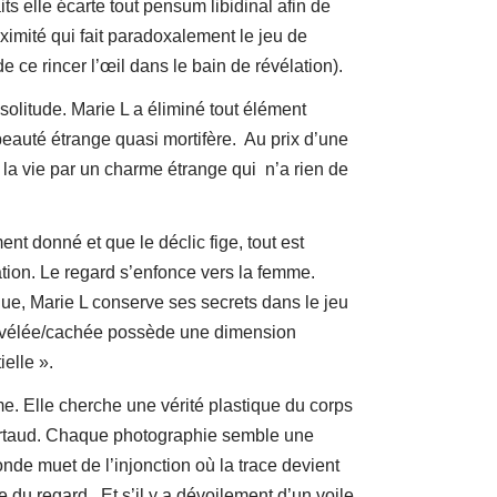
ts elle écarte tout pensum libidinal afin de
imité qui fait paradoxalement le jeu de
e ce rincer l’œil dans le bain de révélation).
olitude. Marie L a éliminé tout élément
eauté étrange quasi mortifère. Au prix d’une
e la vie par un charme étrange qui n’a rien de
nt donné et que le déclic fige, tout est
ration. Le regard s’enfonce vers la femme.
Nue, Marie L conserve ses secrets dans le jeu
 révélée/cachée possède une dimension
ielle ».
sme. Elle cherche une vérité plastique du corps
 Artaud. Chaque photographie semble une
de muet de l’injonction où la trace devient
du regard. Et s’il y a dévoilement d’un voile