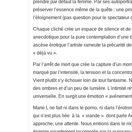
prendre par défaut la femme. Par ses autoportrai
préserver l’essence même de la quête : une prox
l’éloignement (pas question pour le spectateur d
Chaque cliché crée un espace de silence et de s
anecdotique pour la pure contemplation d’une b
ascèse érotique l’artiste rameute la précarité d
« déjà vu ».
Par l’arrêt de mort que crée la capture d'un mome
marqué par l’intensité, la tension et la concent
Vient plutôt s’y échouer loin de tout fantasme. 
des ombres et d’un peu de lumière. L'intimité
universelle. En surgit une émotion « avènement
Marie L ne fait ni dans le porno, ni dans l'éroti
qui n’est plus liée à la « viande » dont parle
approche, une attente. Nous entrons dans le mon
énergie sourdement incorporée par la puissance 