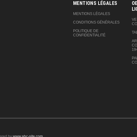
MENTIONS LÉGALES
OE
LI
MENTIONS LÉGALES
VE
CONDITIONS GÉNÉRALES
CO
POLITIQUE DE
TA
CONFIDENTIALITÉ
AR
CO
19
PA
CO
ered by
www.abc-site.com