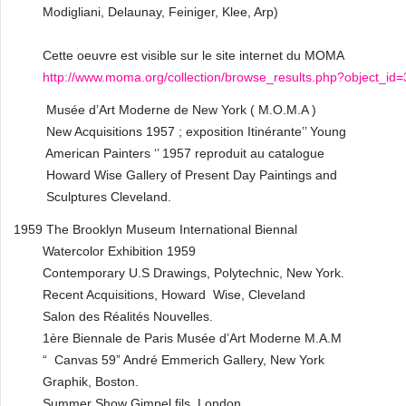
Modigliani, Delaunay, Feiniger, Klee, Arp)
Cette oeuvre est visible sur le site internet du MOMA
http://www.moma.org/collection/browse_results.php?object_id
Musée d’Art Moderne de New York ( M.O.M.A )
New Acquisitions 1957 ; exposition Itinérante’’ Young
American Painters ‘’ 1957 reproduit au catalogue
Howard Wise Gallery of Present Day Paintings and
Sculptures Cleveland.
1959 The Brooklyn Museum International Biennal
Watercolor Exhibition 1959
Contemporary U.S Drawings, Polytechnic, New York.
Recent Acquisitions, Howard Wise, Cleveland
Salon des Réalités Nouvelles.
1ère Biennale de Paris Musée d’Art Moderne M.A.M
“ Canvas 59” André Emmerich Gallery, New York
Graphik, Boston.
Summer Show Gimpel fils, London