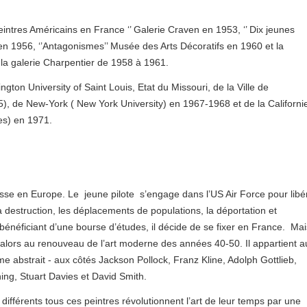
intres Américains en France ‘’ Galerie Craven en 1953, ‘’ Dix jeunes
 en 1956, ‘’Antagonismes’’ Musée des Arts Décoratifs en 1960 et la
à la galerie Charpentier de 1958 à 1961.
ngton University of Saint Louis, Etat du Missouri, de la Ville de
965), de New‑York ( New York University) en 1967-1968 et de la Californi
es) en 1971.
asse en Europe. Le jeune pilote s’engage dans l’US Air Force pour libé
a destruction, les déplacements de populations, la déportation et
, bénéficiant d’une bourse d’études, il décide de se fixer en France. Mai
 alors au renouveau de l’art moderne des années 40-50. Il appartient a
 abstrait - aux côtés Jackson Pollock, Franz Kline, Adolph Gottlieb,
ng, Stuart Davies et David Smith.
ifférents tous ces peintres révolutionnent l’art de leur temps par une