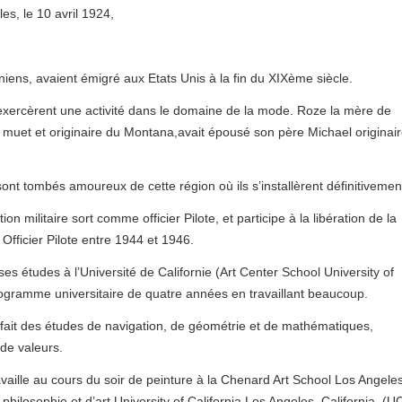
es, le 10 avril 1924,
iens, avaient émigré aux Etats Unis à la fin du XIXème siècle.
t exercèrent une activité dans le domaine de la mode. Roze la mère de
 muet et originaire du Montana,avait épousé son père Michael originai
t sont tombés amoureux de cette région où ils s’installèrent définitivemen
 militaire sort comme officier Pilote, et participe à la libération de la
Officier Pilote entre 1944 et 1946.
ses études à l’Université de Californie (Art Center School University of
 programme universitaire de quatre années en travaillant beaucoup.
it fait des études de navigation, de géométrie et de mathématiques,
 de valeurs.
vaille au cours du soir de peinture à la Chenard Art School Los Angeles
philosophie et d’art University of California Los Angeles, California, (