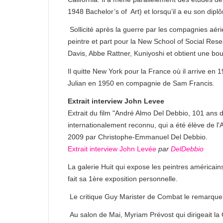
1948 Bachelor’s of Art) et lorsqu’il a eu son dipl
Sollicité après la guerre par les compagnies aérien
peintre et part pour la New School of Social Res
Davis, Abbe Rattner, Kuniyoshi et obtient une bo
Il quitte New York pour la France où il arrive e
Julian en 1950 en compagnie de Sam Francis.
Extrait interview John Levee
Extrait du film "André Almo Del Debbio, 101 ans d
internationalement reconnu, qui a été élève de l'
2009 par Christophe-Emmanuel Del Debbio.
Extrait interview John Levée
par
DelDebbio
La galerie Huit qui expose les peintres américain
fait sa 1ère exposition personnelle.
Le critique Guy Marister de Combat le remarque e
Au salon de Mai, Myriam Prévost qui dirigeait la