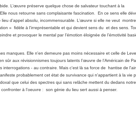
rbide. L’œuvre préserve quelque chose de salvateur touchant à la
 Elle nous retourne sans complaisante fascination. En ce sens elle dévo
 lieu d’appel absolu, incommensurable. L’œuvre si elle ne veut montre
tion » fidèle à l'irreprésentable et qui devient sens du et des sens. To
teindre et provoquer le mental par l’émotion éloignée de l’émotivité bas
 ses manques. Elle n'en demeure pas moins nécessaire et celle de Lev
n sûr aux révisionnismes toujours latents l’œuvre de l’Américain de Pa
s interrogations - au contraire. Mais c'est là sa force de hantise de l'air
anifeste probablement cet état de survivance qui n'appartient à la vie p
adoxal que celui des spectres qui sans relâche mettent du dedans notre
onfronter à l’oeuvre : son génie du lieu sert aussi à penser.