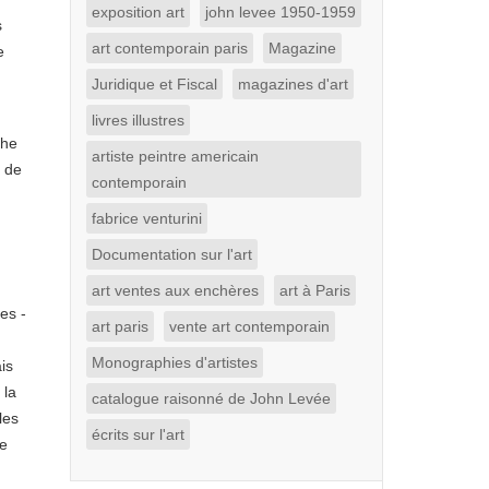
exposition art
john levee 1950-1959
s
art contemporain paris
Magazine
e
Juridique et Fiscal
magazines d'art
livres illustres
che
artiste peintre americain
e de
contemporain
fabrice venturini
Documentation sur l'art
art ventes aux enchères
art à Paris
es -
art paris
vente art contemporain
Monographies d'artistes
is
 la
catalogue raisonné de John Levée
lles
écrits sur l'art
ée