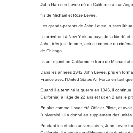
J
ohn Harrison Levee né en Californie à Los Angel
fils de Michael et Roze Levee.
Les grands-parents de John Levee, russes lithuan
Ils arrivèrent à New York au pays de la liberté e
John, très jolie femme, actrice connue du cinéma
de Chicago.
Ils ont rejoint en Californie le frère de Michael e
Dans les années 1942 John Levee, pris en formation
France avec l’United States Air Force en tant que 
Quand il a terminé la guerre en 1946, il continue 
California) à l’âge de 22 ans et fait en 2 ans le
En plus comme il avait été Officier Pilote, et ava
l’université lui a donné en supplément des unités
Pendant les études universitaires, John Levee tra
California. Il a mené parallèlement des études de 