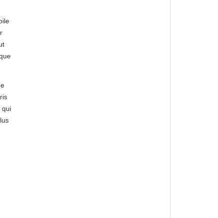
ile
r
ut
ique
ee
ris
 qui
lus