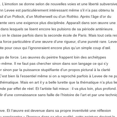
e. L’émotion se donne selon de nouvelles voies et une liberté subversiv
 Levee est particulièrement intéressant même s’il n’a pas obtenu la
l d’un Pollock, d’un Motherwell ou d’un Rothko. Après l’âge d’or du
ente vers une exigence plus disciplinée. Apparaît dans son œuvre une
ans lesquels se lisent encore les pulsions de sa période antérieure.
 on le classe parfois dans la seconde école de Paris. Mais tout cela re
force particulière d’une œuvre d’une rigueur, d’une pureté rare. Leve
érite pour ceux qui l’ignoreraient encore plus qu’un simple coup d’œil.
ups de force. Les œuvres du peintre frappent loin des archétypes
le-même. Il ne faut pas chercher sinon dans son langage ce qui s’y
sinon par la puissance stupéfiante d’un propos pictural à la clarté
C’est bien là l’essentiel même si on a reproché parfois à Levee de ne p
hématique. Mais en art il y a belle lurette que la thématique n’a plus li
de par effet de réel. Et l’artiste fait mieux : il va plus loin, plus profond. 
lir d’une connaissance sans faille de l’histoire de l’art et par une techn
euve. Et l’œuvre est devenue dans sa propre inventivité une réflexion
 représenter » l'horreur dans sa plus nudité cette peinture devient le