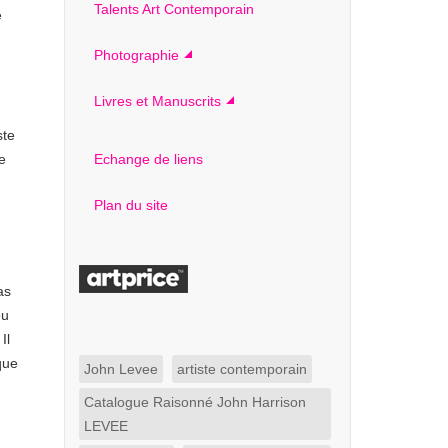
Talents Art Contemporain
e
Photographie
Livres et Manuscrits
ste
e
Echange de liens
Plan du site
as
eu
Il
ique
John Levee
artiste contemporain
Catalogue Raisonné John Harrison
LEVEE