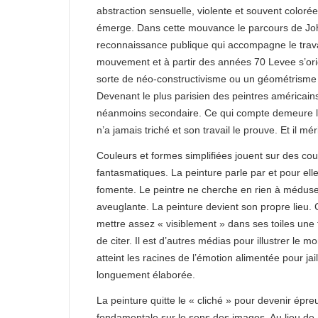
abstraction sensuelle, violente et souvent coloré
émerge. Dans cette mouvance le parcours de John
reconnaissance publique qui accompagne le travai
mouvement et à partir des années 70 Levee s’ori
sorte de néo-constructivisme ou un géométrisme d
Devenant le plus parisien des peintres américains
néanmoins secondaire. Ce qui compte demeure la 
n’a jamais triché et son travail le prouve. Et il m
Couleurs et formes simplifiées jouent sur des co
fantasmatiques. La peinture parle par et pour el
fomente. Le peintre ne cherche en rien à méduser 
aveuglante. La peinture devient son propre lieu. 
mettre assez « visiblement » dans ses toiles une t
de citer. Il est d’autres médias pour illustrer le mon
atteint les racines de l’émotion alimentée pour jail
longuement élaborée.
La peinture quitte le « cliché » pour devenir épr
fondamentale sur le sens des images. Au lieu de «