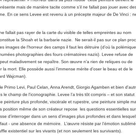
présente mais de manière tacite comme s’il ne fallait pas jouer avec de
sme. En ce sens Levee est revenu à un précepte majeur de De Vinci : n
e fallait pas rayer de la carte du visible de telles empreintes au nom
constitue la Shoah et la barbarie nazie. Ne serait-il pas sur ce plan pro
 images de l'horreur des camps il faut les détruire (d’où la polémiqu
humées photographies des fours crématoires nazis). Levee refuse de
 peut maladivement se repaître. Son œuvre n’a rien de reliques ou de
 sur la mort. Elle possède aussi l’immense mérite d’oser le beau et de le
ard Wajcman).
le Primo Levi, Paul Celan, Anna Arendt, Giorgio Agamben et bien d'autr
le champ de l'iconographie. Levee l’a très tôt compris – et son statut
une peinture plus profonde, viscérale et rupestre, une peinture simple ma
la position même de son créateur repose les questions essentielles sur
esse d’interroger dans un sens d’images plus profondes et dans lesque
en faut - une absence de mémoire. L’œuvre résiste par l’émotion sublim
ffle existentiel sur les vivants (et non seulement les survivants).