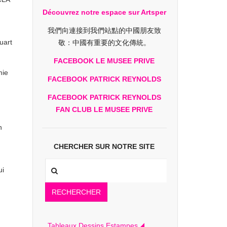
Découvrez notre espace sur Artsper
我們向連接到我們站點的中國朋友致
uart
敬：中國有重要的文化傳統。
FACEBOOK LE MUSEE PRIVE
mie
FACEBOOK PATRICK REYNOLDS
FACEBOOK PATRICK REYNOLDS
FAN CLUB LE MUSEE PRIVE
n
CHERCHER SUR NOTRE SITE
ui
RECHERCHER
Tableaux Dessins Estampes