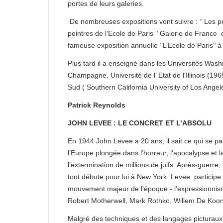
portes de leurs galeries.
De nombreuses expositions vont suivre : ‘’ Les pe
peintres de l’Ecole de Paris ‘’ Galerie de France
fameuse exposition annuelle ‘’L’Ecole de Paris’’ 
Plus tard il a enseigné dans les Universités Washi
Champagne, Université de l’ Etat de l'Illinois (1
Sud ( Southern California University of Los Angel
Patrick Reynolds
JOHN LEVEE : LE CONCRET ET L’ABSOLU
En 1944 John Levee a 20 ans, il sait ce qui se p
l’Europe plongée dans l’horreur, l’apocalypse et l
l’extermination de millions de juifs. Après-guerre
tout débute pour lui à New York. Levee participe
mouvement majeur de l’époque - l’expressionnisme
Robert Motherwell, Mark Rothko, Willem De Kooni
Malgré des techniques et des langages picturaux d