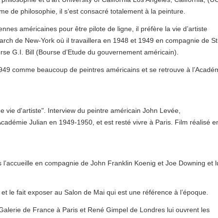
ôme de philosophie, il s‘est consacré totalement à la peinture.
nes américaines pour être pilote de ligne, il préfère la vie d’artiste
earch de New‑York où il travaillera en 1948 et 1949 en compagnie de St
urse G.I. Bill (Bourse d’Etude du gouvernement américain).
n 1949 comme beaucoup de peintres américains et se retrouve à l’Acadé
e vie d'artiste". Interview du peintre américain John Levée,
Académie Julian en 1949-1950, et est resté vivre à Paris. Film réalisé e
s l’accueille en compagnie de John Franklin Koenig et Joe Downing et l
t le fait exposer au Salon de Mai qui est une référence à l’époque.
 Galerie de France à Paris et René Gimpel de Londres lui ouvrent les