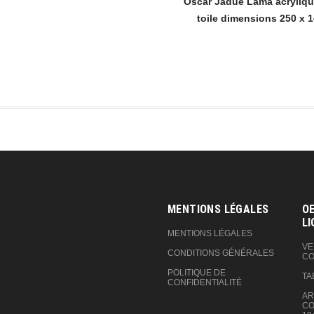
Oscar Jadue Lama acryliqu
toile dimensions 250 x 
MENTIONS LÉGALES
OE
LI
MENTIONS LÉGALES
VE
CONDITIONS GÉNÉRALES
CO
POLITIQUE DE
TA
CONFIDENTIALITÉ
AR
CO