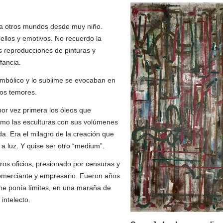
cia otros mundos desde muy niño.
ellos y emotivos. No recuerdo la
s reproducciones de pinturas y
fancia.
o simbólico y lo sublime se evocaban en
nos temores.
por vez primera los óleos que
como las esculturas con sus volúmenes
vida. Era el milagro de la creación que
 a luz. Y quise ser otro “medium”.
ros oficios, presionado por censuras y
 comerciante y empresario. Fueron años
me ponía límites, en una maraña de
intelecto.