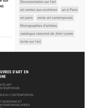
e sur
Documentation sur l'art
145
art ventes aux enchères
art à Paris
art paris
vente art contemporain
Monographies d'artistes
catalogue raisonné de John Levée
écrits sur l'art
UVRES D'ART EN
GNE‎
NTE ART
NTEMPORAIN
BLEAU CONTEMPORAIN
T MODERNE ET
NTEMPORAIN APRÈS